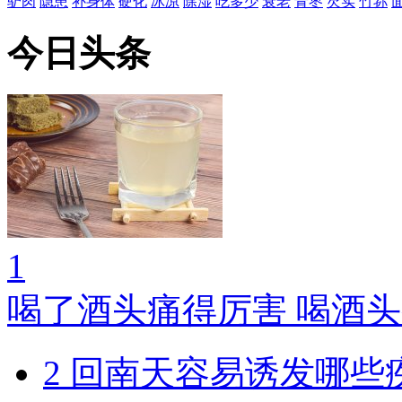
驴肉
隐患
补身体
硬化
冰凉
除湿
吃多少
衰老
青枣
芡实
竹荪
今日头条
1
喝了酒头痛得厉害 喝酒
2
回南天容易诱发哪些