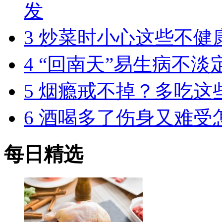
发
3
炒菜时小心这些不健
4
“回南天”易生病不淡
5
烟瘾戒不掉？多吃这
6
酒喝多了伤身又难受
每日精选