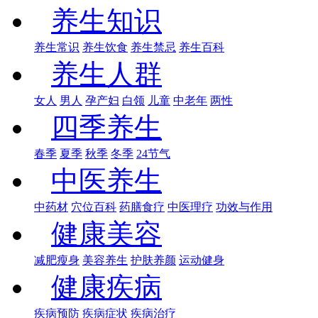
养生知识
养生常识
养生饮食
养生禁忌
养生百科
养生人群
女人
男人
孕产妇
白领
儿童
中老年
两性
四季养生
春季
夏季
秋季
冬季
24节气
中医养生
中药材
穴位百科
药膳食疗
中医理疗
功效与作用
健康美容
减肥瘦身
美容养生
护肤养颜
运动健身
健康疾病
疾病预防
疾病症状
疾病治疗