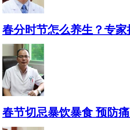
春分时节怎么养生？专家
春节切忌暴饮暴食 预防