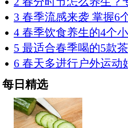
2
春分时节怎么养生？
3
春季流感来袭 掌握6
4
春季饮食养生的4个小
5
最适合春季喝的5款茶
6
春天多进行户外运动好
每日精选