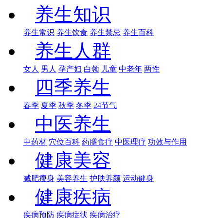
养生知识
养生常识
养生饮食
养生禁忌
养生百科
养生人群
女人
男人
孕产妇
白领
儿童
中老年
两性
四季养生
春季
夏季
秋季
冬季
24节气
中医养生
中药材
穴位百科
药膳食疗
中医理疗
功效与作用
健康美容
减肥瘦身
美容养生
护肤养颜
运动健身
健康疾病
疾病预防
疾病症状
疾病治疗