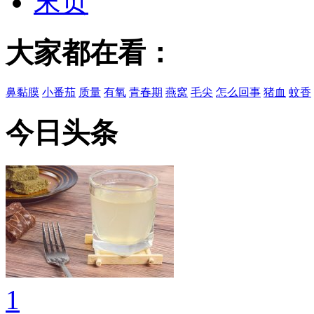
末页
大家都在看：
鼻黏膜
小番茄
质量
有氧
青春期
燕窝
毛尖
怎么回事
猪血
蚊香
今日头条
1