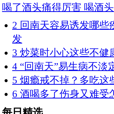
喝了酒头痛得厉害 喝酒
2
回南天容易诱发哪些
发
3
炒菜时小心这些不健
4
“回南天”易生病不淡
5
烟瘾戒不掉？多吃这
6
酒喝多了伤身又难受
每日精选