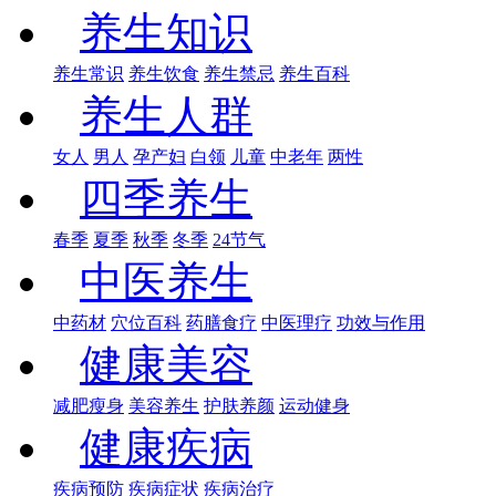
养生知识
养生常识
养生饮食
养生禁忌
养生百科
养生人群
女人
男人
孕产妇
白领
儿童
中老年
两性
四季养生
春季
夏季
秋季
冬季
24节气
中医养生
中药材
穴位百科
药膳食疗
中医理疗
功效与作用
健康美容
减肥瘦身
美容养生
护肤养颜
运动健身
健康疾病
疾病预防
疾病症状
疾病治疗