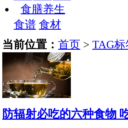
食膳养生
食谱
食材
当前位置：
首页
>
TAG标
防辐射必吃的六种食物 