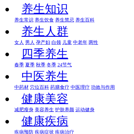
养生知识
养生常识
养生饮食
养生禁忌
养生百科
养生人群
女人
男人
孕产妇
白领
儿童
中老年
两性
四季养生
春季
夏季
秋季
冬季
24节气
中医养生
中药材
穴位百科
药膳食疗
中医理疗
功效与作用
健康美容
减肥瘦身
美容养生
护肤养颜
运动健身
健康疾病
疾病预防
疾病症状
疾病治疗