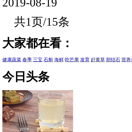
2019-08-19
共1页/15条
大家都在看：
健康蔬菜
春季
三宝
石斛
海鲜
吃芒果
发育
赶黄草
胆结石
营养
今日头条