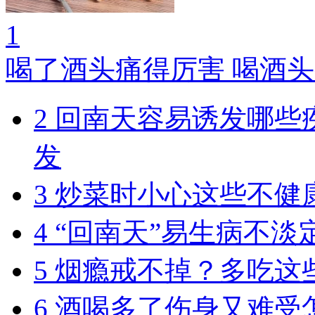
1
喝了酒头痛得厉害 喝酒
2
回南天容易诱发哪些
发
3
炒菜时小心这些不健
4
“回南天”易生病不淡
5
烟瘾戒不掉？多吃这
6
酒喝多了伤身又难受