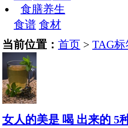
食膳养生
食谱
食材
当前位置：
首页
>
TAG标
女人的美是 喝 出来的 