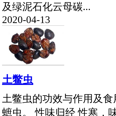
及绿泥石化云母碳...
2020-04-13
土鳖虫
土鳖虫的功效与作用及食
蟅虫。 性味归经 性寒，