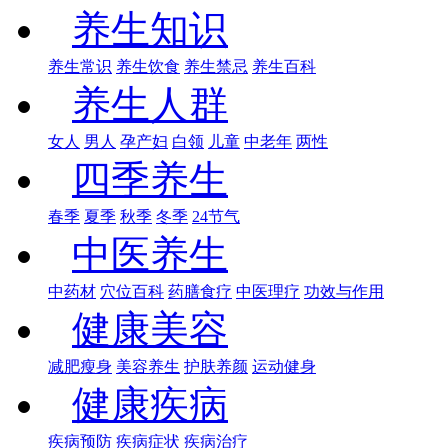
养生知识
养生常识
养生饮食
养生禁忌
养生百科
养生人群
女人
男人
孕产妇
白领
儿童
中老年
两性
四季养生
春季
夏季
秋季
冬季
24节气
中医养生
中药材
穴位百科
药膳食疗
中医理疗
功效与作用
健康美容
减肥瘦身
美容养生
护肤养颜
运动健身
健康疾病
疾病预防
疾病症状
疾病治疗