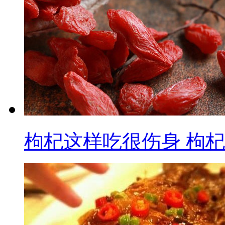
枸杞这样吃很伤身 枸