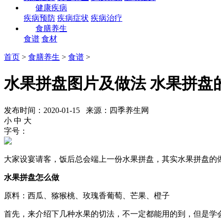
健康疾病
疾病预防
疾病症状
疾病治疗
食膳养生
食谱
食材
首页
>
食膳养生
>
食谱
>
水果拼盘图片及做法 水果拼盘
发布时间：2020-01-15 来源：四季养生网
小
中
大
字号：
大家设宴请客，饭后总会端上一份水果拼盘，其实水果拼盘的
水果拼盘怎么做
原料：西瓜、猕猴桃、玫瑰香葡萄、芒果、橙子
首先，来介绍下几种水果的切法，不一定都能用的到，但是学