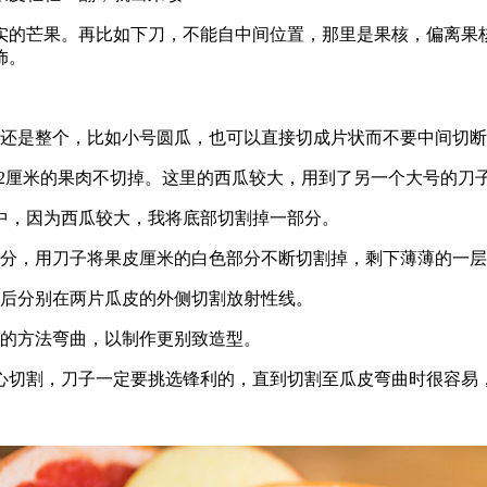
实的芒果。再比如下刀，不能自中间位置，那里是果核，偏离果
饰。
截还是整个，比如小号圆瓜，也可以直接切成片状而不要中间切
-2厘米的果肉不切掉。这里的西瓜较大，用到了另一个大号的刀
中，因为西瓜较大，我将底部切割掉一部分。
部分，用刀子将果皮厘米的白色部分不断切割掉，剩下薄薄的一
然后分别在两片瓜皮的外侧切割放射性线。
反的方法弯曲，以制作更别致造型。
心切割，刀子一定要挑选锋利的，直到切割至瓜皮弯曲时很容易