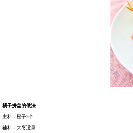
橘子拼盘的做法
主料：橙子2个
辅料：大枣适量