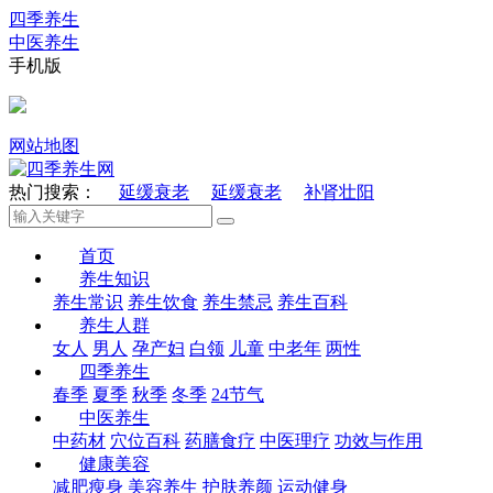
四季养生
中医养生
手机版
网站地图
热门搜索：
延缓衰老
延缓衰老
补肾壮阳
首页
养生知识
养生常识
养生饮食
养生禁忌
养生百科
养生人群
女人
男人
孕产妇
白领
儿童
中老年
两性
四季养生
春季
夏季
秋季
冬季
24节气
中医养生
中药材
穴位百科
药膳食疗
中医理疗
功效与作用
健康美容
减肥瘦身
美容养生
护肤养颜
运动健身