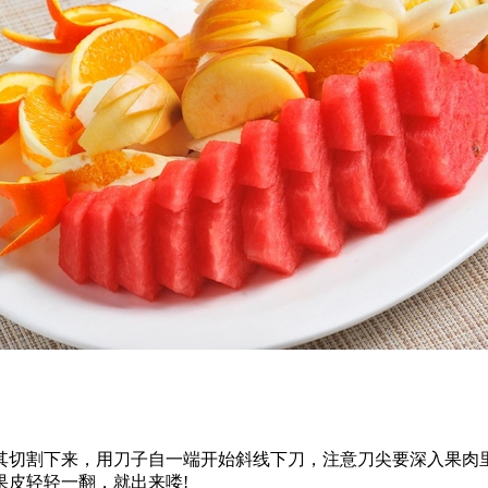
其切割下来，用刀子自一端开始斜线下刀，注意刀尖要深入果肉
果皮轻轻一翻，就出来喽!