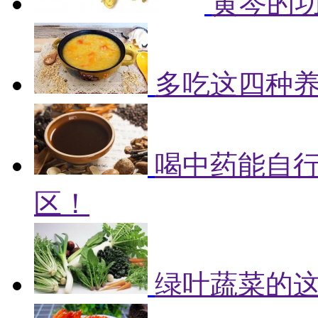
黄芩的
多吃这四种
喝中药能自
区！
绿叶蔬菜的