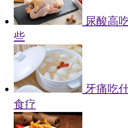
尿酸高吃
些
牙痛吃什
食疗