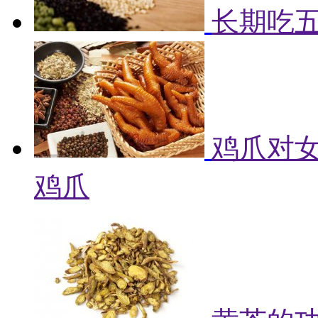
长期吃
鸡爪对女
鸡爪