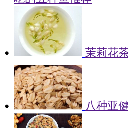
茉莉花
八种亚健