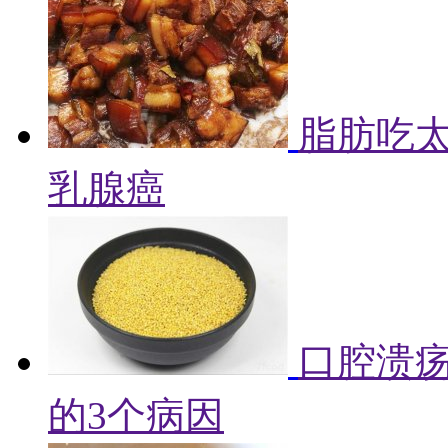
脂肪吃
乳腺癌
口腔溃
的3个病因