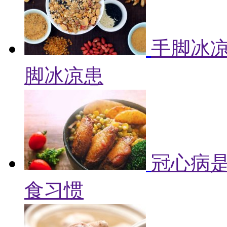
手脚冰凉
脚冰凉患
冠心病是
食习惯