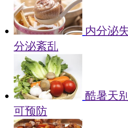
内分泌失
分泌紊乱
酷暑天别
可预防