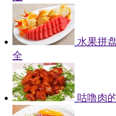
水果拼盘
全
咕噜肉的