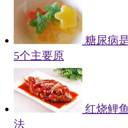
糖尿病
5个主要原
红烧鲤鱼
法