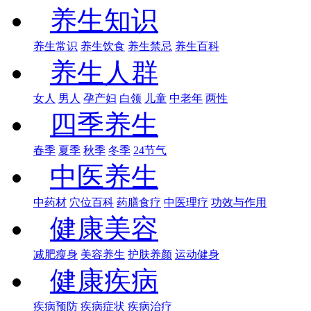
养生知识
养生常识
养生饮食
养生禁忌
养生百科
养生人群
女人
男人
孕产妇
白领
儿童
中老年
两性
四季养生
春季
夏季
秋季
冬季
24节气
中医养生
中药材
穴位百科
药膳食疗
中医理疗
功效与作用
健康美容
减肥瘦身
美容养生
护肤养颜
运动健身
健康疾病
疾病预防
疾病症状
疾病治疗