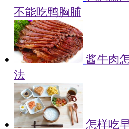
不能吃鸭胸脯
酱牛肉怎
法
怎样吃早