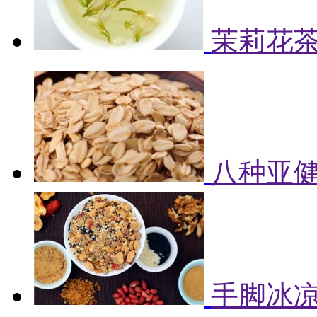
茉莉花
八种亚健
手脚冰凉