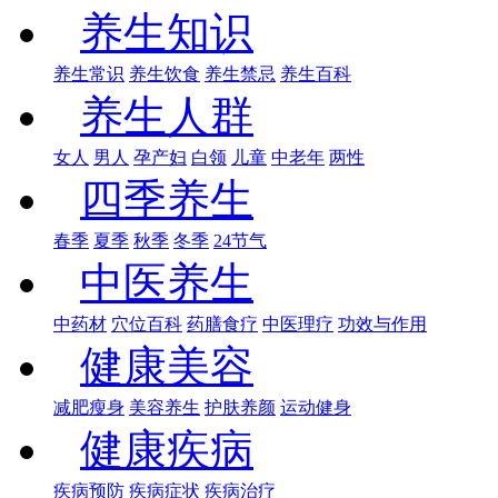
养生知识
养生常识
养生饮食
养生禁忌
养生百科
养生人群
女人
男人
孕产妇
白领
儿童
中老年
两性
四季养生
春季
夏季
秋季
冬季
24节气
中医养生
中药材
穴位百科
药膳食疗
中医理疗
功效与作用
健康美容
减肥瘦身
美容养生
护肤养颜
运动健身
健康疾病
疾病预防
疾病症状
疾病治疗