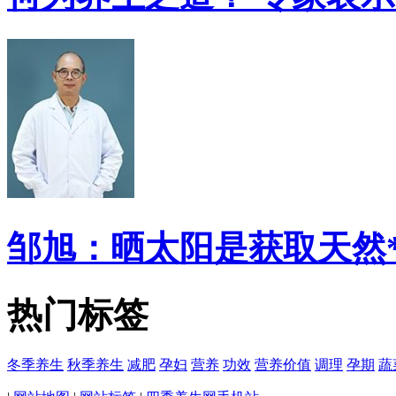
邹旭：晒太阳是获取天然
热门标签
冬季养生
秋季养生
减肥
孕妇
营养
功效
营养价值
调理
孕期
蔬