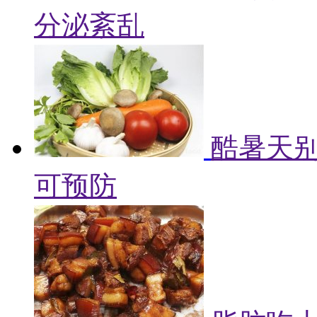
分泌紊乱
酷暑天别
可预防