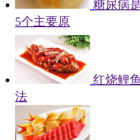
糖尿病
5个主要原
红烧鲤鱼
法