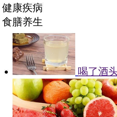
健康疾病
食膳养生
喝了酒头