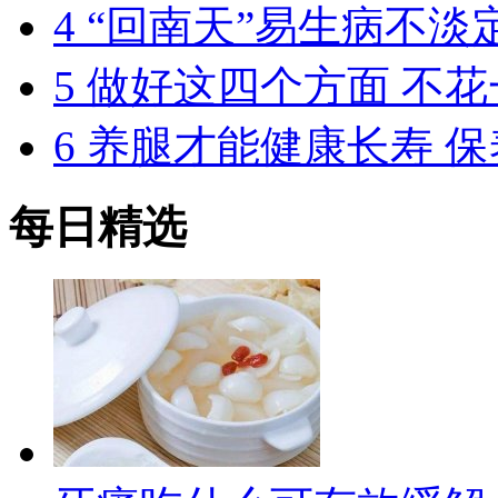
4
“回南天”易生病不淡
5
做好这四个方面 不
6
养腿才能健康长寿 保
每日精选