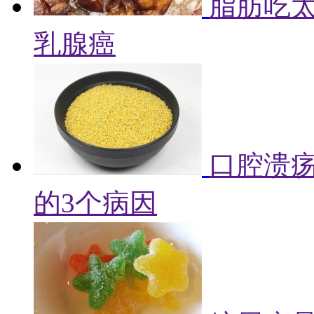
脂肪吃
乳腺癌
口腔溃
的3个病因