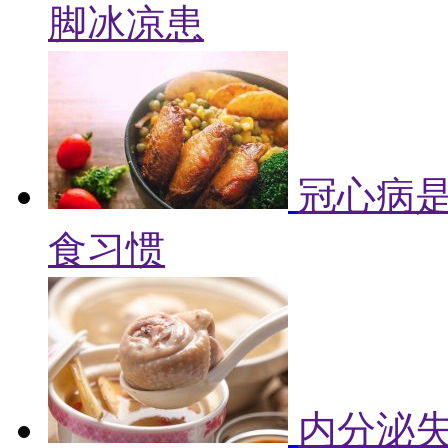
脚冰凉患
冠心病是
食习惯
内分泌失