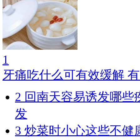
1
牙痛吃什么可有效缓解 
2
回南天容易诱发哪些
发
3
炒菜时小心这些不健