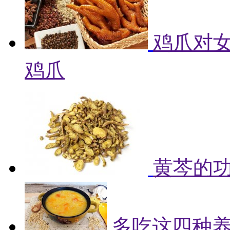
鸡爪对女
鸡爪
黄芩的
多吃这四种