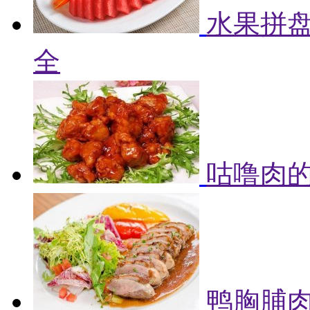
水果拼盘
全
咕噜肉的
鸭胸脯肉