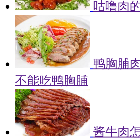
咕噜肉的
鸭胸脯肉
不能吃鸭胸脯
酱牛肉怎