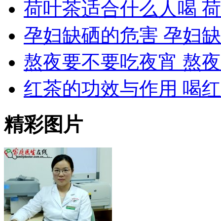
荷叶茶适合什么人喝 
孕妇缺硒的危害 孕妇
熬夜要不要吃夜宵 熬
红茶的功效与作用 喝
精彩图片