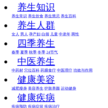
养生知识
养生常识
养生饮食
养生禁忌
养生百科
养生人群
女人
男人
孕产妇
白领
儿童
中老年
两性
四季养生
春季
夏季
秋季
冬季
24节气
中医养生
中药材
穴位百科
药膳食疗
中医理疗
功效与作用
健康美容
减肥瘦身
美容养生
护肤养颜
运动健身
健康疾病
疾病预防
疾病症状
疾病治疗