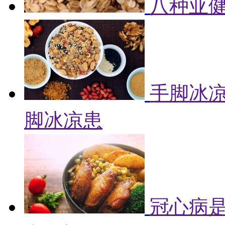
八种亚健
手脚冰凉
脚冰凉患
冠心病是