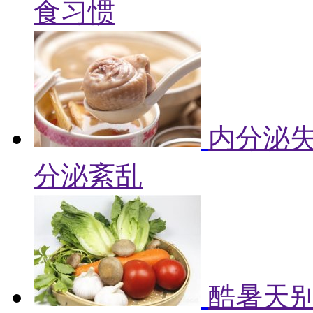
食习惯
内分泌失
分泌紊乱
酷暑天别