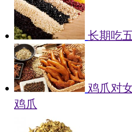
长期吃
鸡爪对女
鸡爪