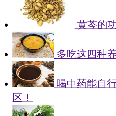
黄芩的
多吃这四种
喝中药能自
区！