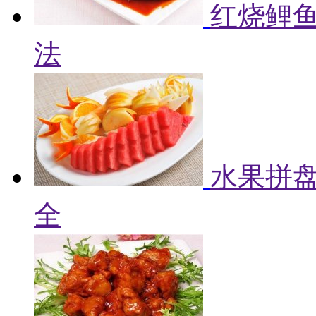
红烧鲤鱼
法
水果拼盘
全