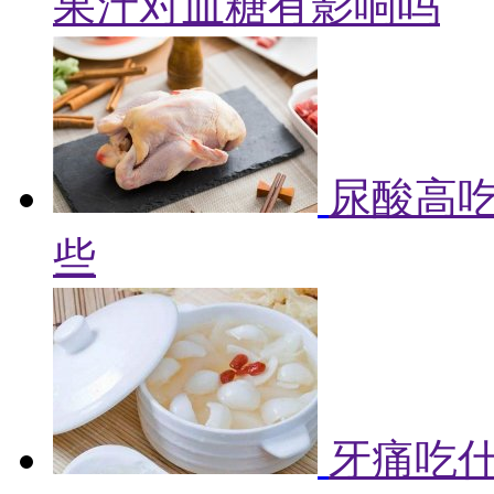
果汁对血糖有影响吗
尿酸高吃
些
牙痛吃什