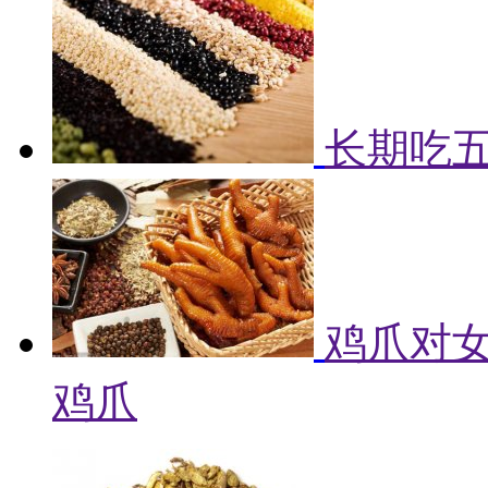
长期吃
鸡爪对女
鸡爪