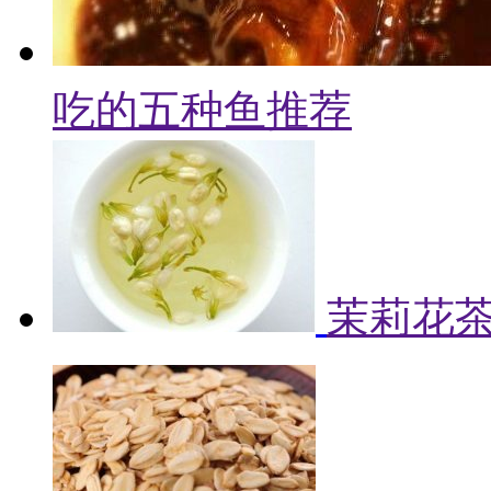
吃的五种鱼推荐
茉莉花