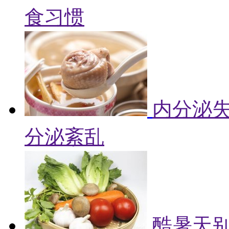
食习惯
内分泌失
分泌紊乱
酷暑天别