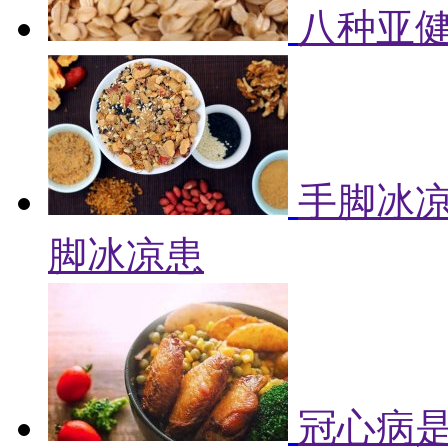
八种亚健
手脚冰凉
脚冰凉患
冠心病是