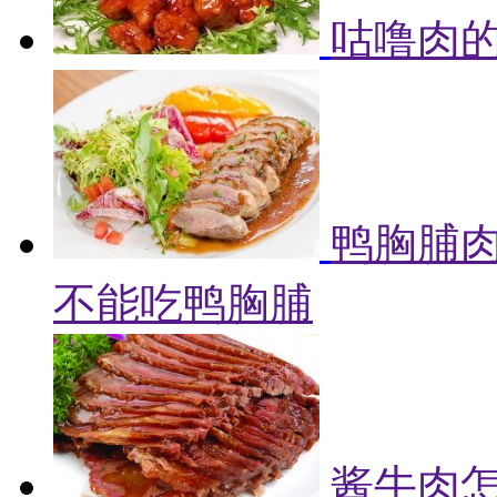
咕噜肉的
鸭胸脯肉
不能吃鸭胸脯
酱牛肉怎