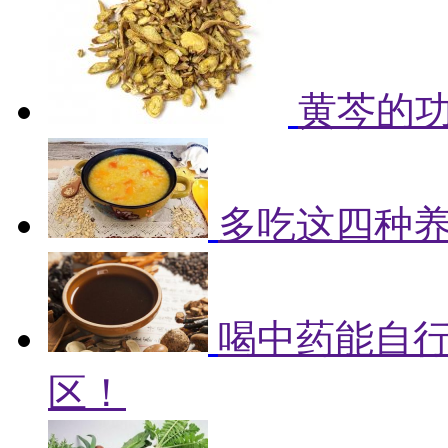
黄芩的
多吃这四种
喝中药能自
区！