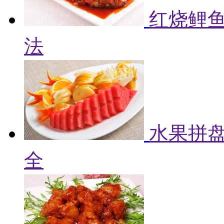
红烧鲤鱼
法
水果拼盘
全