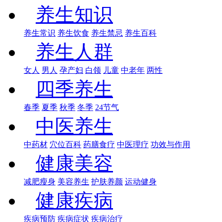
养生知识
养生常识
养生饮食
养生禁忌
养生百科
养生人群
女人
男人
孕产妇
白领
儿童
中老年
两性
四季养生
春季
夏季
秋季
冬季
24节气
中医养生
中药材
穴位百科
药膳食疗
中医理疗
功效与作用
健康美容
减肥瘦身
美容养生
护肤养颜
运动健身
健康疾病
疾病预防
疾病症状
疾病治疗