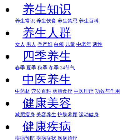
养生知识
养生常识
养生饮食
养生禁忌
养生百科
养生人群
女人
男人
孕产妇
白领
儿童
中老年
两性
四季养生
春季
夏季
秋季
冬季
24节气
中医养生
中药材
穴位百科
药膳食疗
中医理疗
功效与作用
健康美容
减肥瘦身
美容养生
护肤养颜
运动健身
健康疾病
疾病预防
疾病症状
疾病治疗