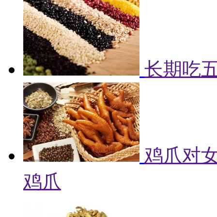
长期吃
鸡爪对女
鸡爪