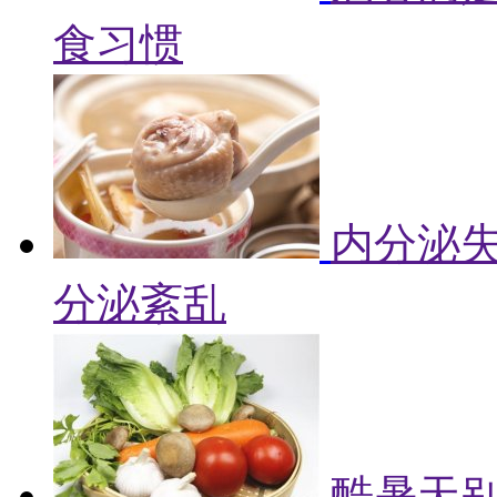
食习惯
内分泌失
分泌紊乱
酷暑天别