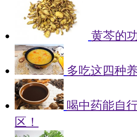
黄芩的
多吃这四种
喝中药能自
区！