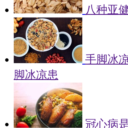
八种亚健
手脚冰凉
脚冰凉患
冠心病是