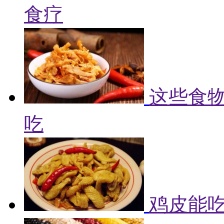
食疗
这些食物
吃
鸡皮能吃