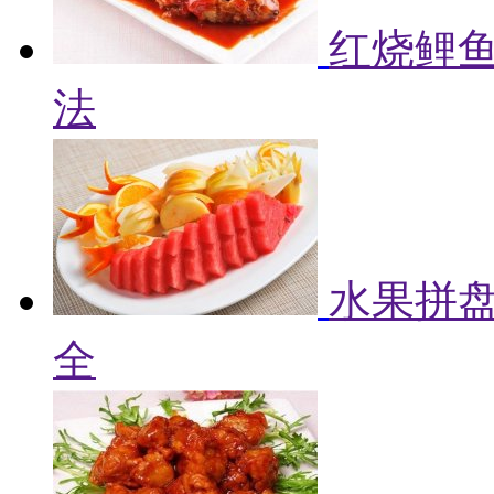
红烧鲤鱼
法
水果拼盘
全