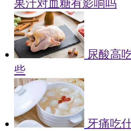
果汁对血糖有影响吗
尿酸高吃
些
牙痛吃什