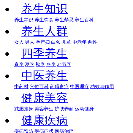
养生知识
养生常识
养生饮食
养生禁忌
养生百科
养生人群
女人
男人
孕产妇
白领
儿童
中老年
两性
四季养生
春季
夏季
秋季
冬季
24节气
中医养生
中药材
穴位百科
药膳食疗
中医理疗
功效与作用
健康美容
减肥瘦身
美容养生
护肤养颜
运动健身
健康疾病
疾病预防
疾病症状
疾病治疗