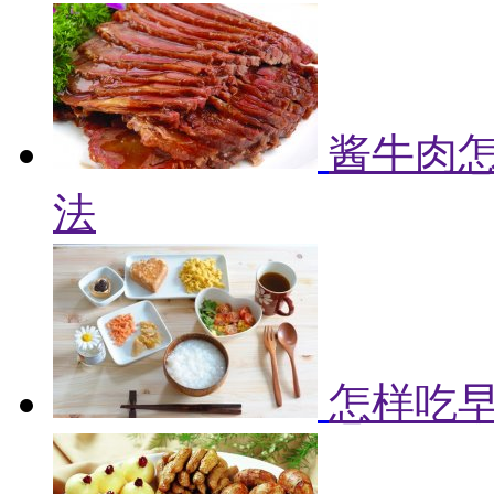
酱牛肉怎
法
怎样吃早