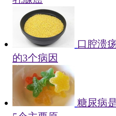
口腔溃
的3个病因
糖尿病