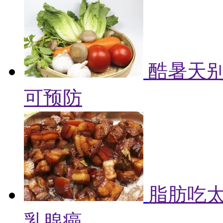
酷暑天别
可预防
脂肪吃
乳腺癌