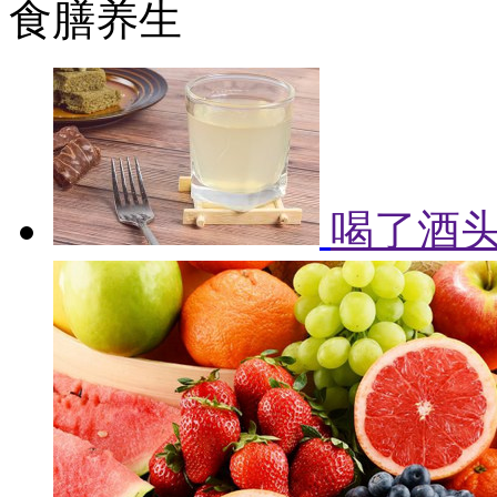
食膳养生
喝了酒头