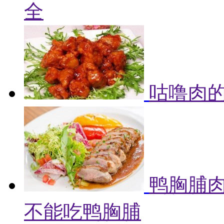
全
咕噜肉的
鸭胸脯肉
不能吃鸭胸脯