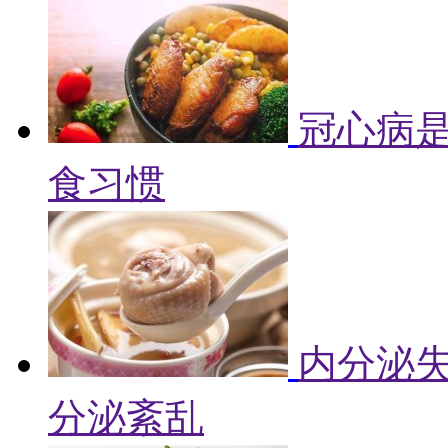
冠心病是
食习惯
内分泌失
分泌紊乱