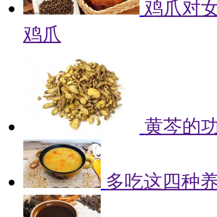
鸡爪对女
鸡爪
黄芩的
多吃这四种