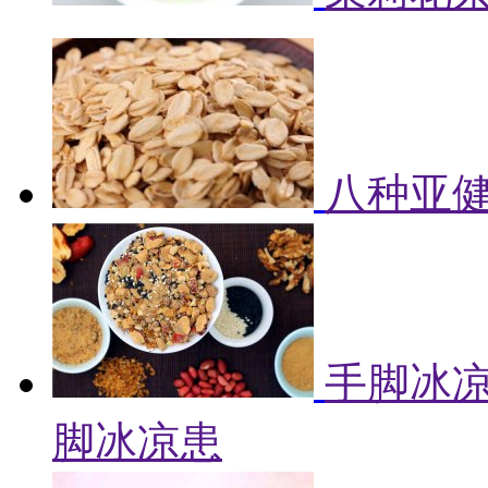
八种亚健
手脚冰凉
脚冰凉患