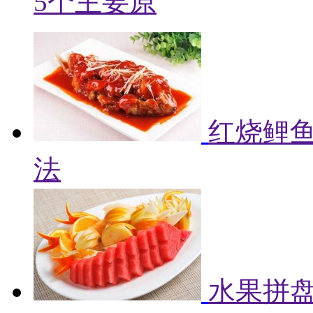
5个主要原
红烧鲤鱼
法
水果拼盘