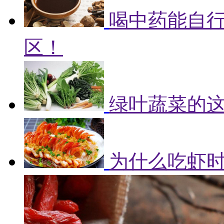
喝中药能自
区！
绿叶蔬菜的
为什么吃虾