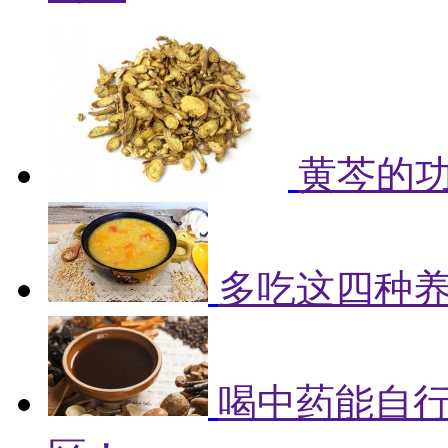
黄芩的
多吃这四种
喝中药能自