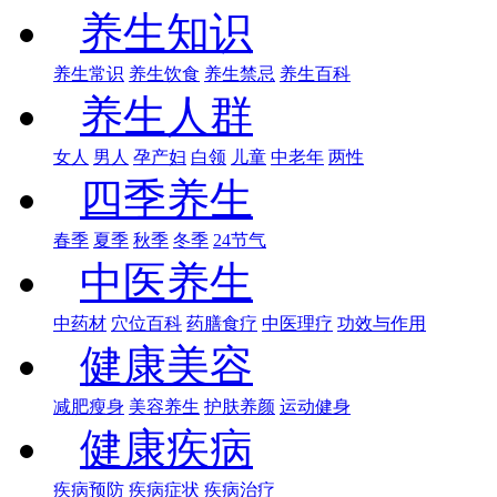
养生知识
养生常识
养生饮食
养生禁忌
养生百科
养生人群
女人
男人
孕产妇
白领
儿童
中老年
两性
四季养生
春季
夏季
秋季
冬季
24节气
中医养生
中药材
穴位百科
药膳食疗
中医理疗
功效与作用
健康美容
减肥瘦身
美容养生
护肤养颜
运动健身
健康疾病
疾病预防
疾病症状
疾病治疗