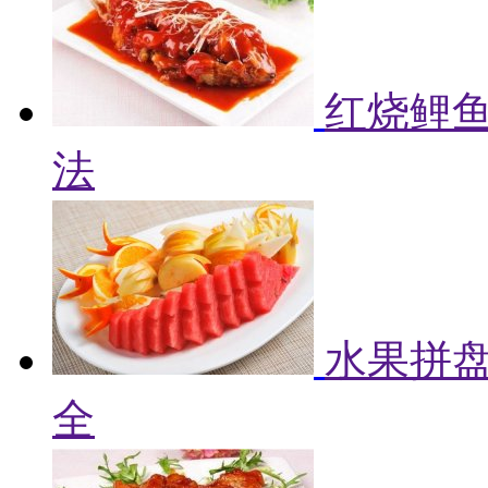
红烧鲤鱼
法
水果拼盘
全