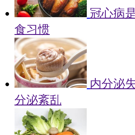
冠心病是
食习惯
内分泌失
分泌紊乱