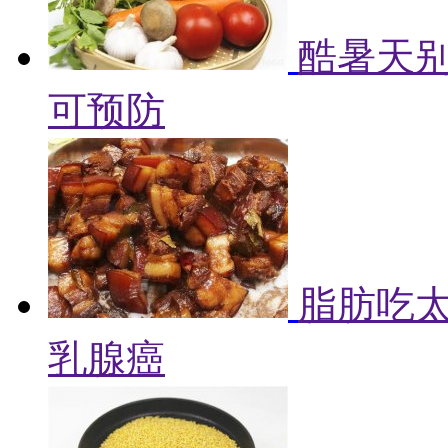
酷暑天别
可预防
脂肪吃
乳腺癌