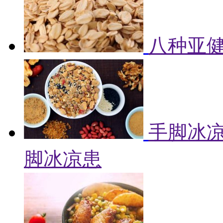
八种亚健
手脚冰凉
脚冰凉患