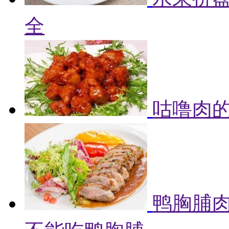
全
咕噜肉的
鸭胸脯肉