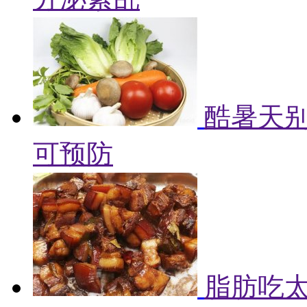
酷暑天别
可预防
脂肪吃