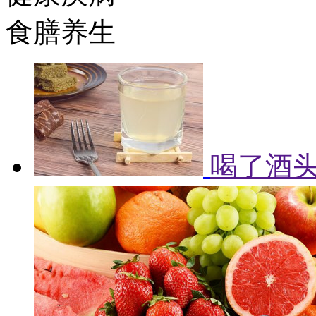
食膳养生
喝了酒头