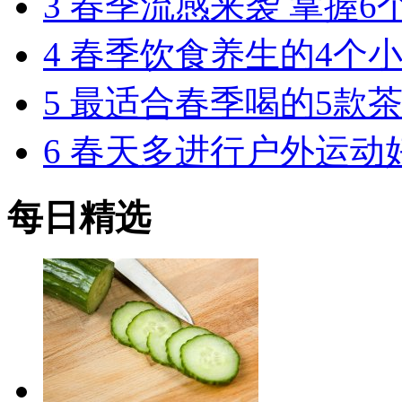
3
春季流感来袭 掌握6
4
春季饮食养生的4个小
5
最适合春季喝的5款茶
6
春天多进行户外运动好
每日精选