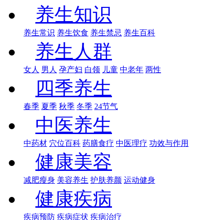
养生知识
养生常识
养生饮食
养生禁忌
养生百科
养生人群
女人
男人
孕产妇
白领
儿童
中老年
两性
四季养生
春季
夏季
秋季
冬季
24节气
中医养生
中药材
穴位百科
药膳食疗
中医理疗
功效与作用
健康美容
减肥瘦身
美容养生
护肤养颜
运动健身
健康疾病
疾病预防
疾病症状
疾病治疗