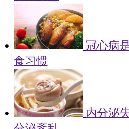
冠心病是
食习惯
内分泌失
分泌紊乱