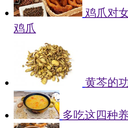
鸡爪对女
鸡爪
黄芩的
多吃这四种