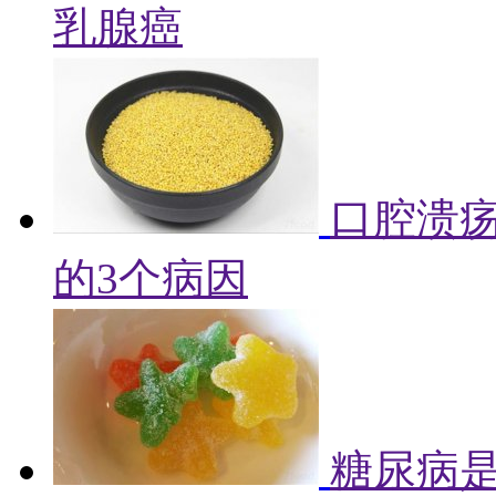
乳腺癌
口腔溃
的3个病因
糖尿病