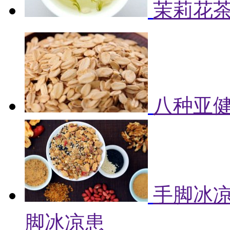
茉莉花
八种亚健
手脚冰凉
脚冰凉患