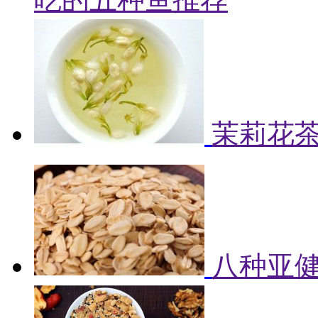
茉莉花
八种亚健