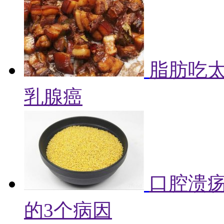
脂肪吃
乳腺癌
口腔溃
的3个病因