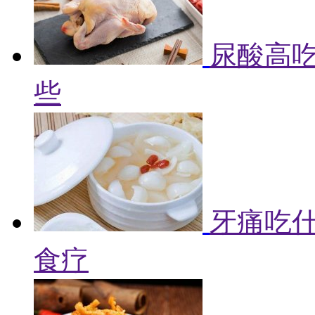
尿酸高吃
些
牙痛吃什
食疗