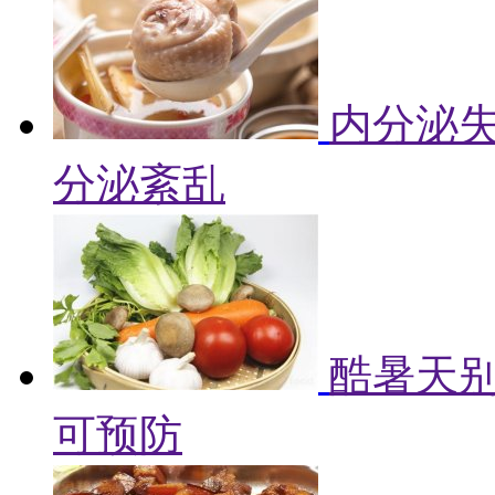
内分泌失
分泌紊乱
酷暑天别
可预防