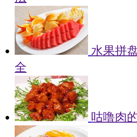
水果拼盘
全
咕噜肉的