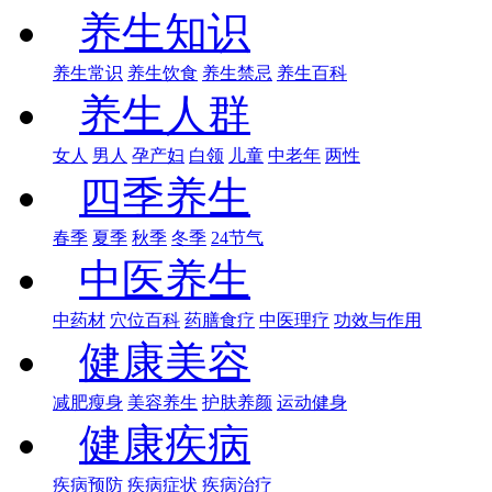
养生知识
养生常识
养生饮食
养生禁忌
养生百科
养生人群
女人
男人
孕产妇
白领
儿童
中老年
两性
四季养生
春季
夏季
秋季
冬季
24节气
中医养生
中药材
穴位百科
药膳食疗
中医理疗
功效与作用
健康美容
减肥瘦身
美容养生
护肤养颜
运动健身
健康疾病
疾病预防
疾病症状
疾病治疗