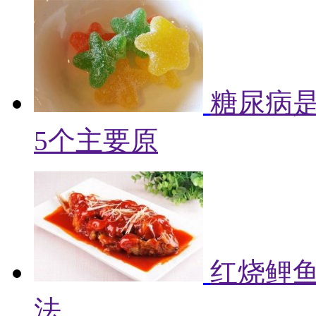
糖尿病
5个主要原
红烧鲤鱼
法