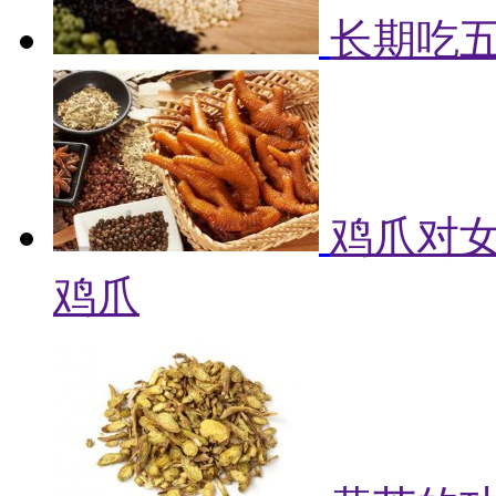
长期吃
鸡爪对女
鸡爪