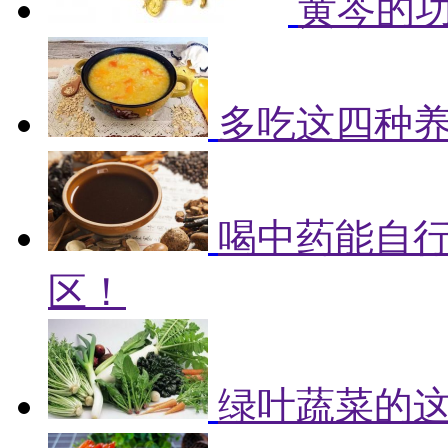
黄芩的
多吃这四种
喝中药能自
区！
绿叶蔬菜的