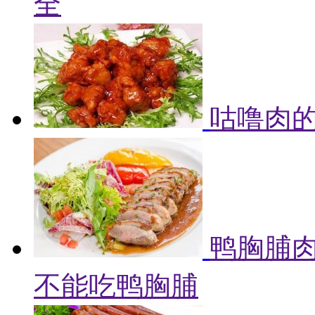
全
咕噜肉的
鸭胸脯肉
不能吃鸭胸脯