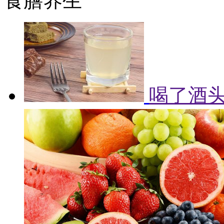
食膳养生
喝了酒头