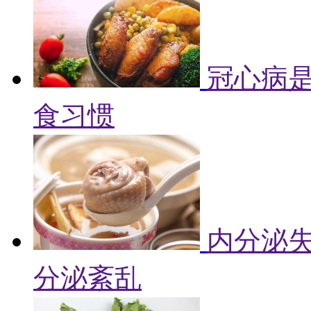
冠心病是
食习惯
内分泌失
分泌紊乱