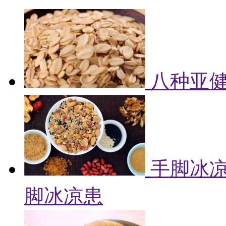
八种亚健
手脚冰凉
脚冰凉患