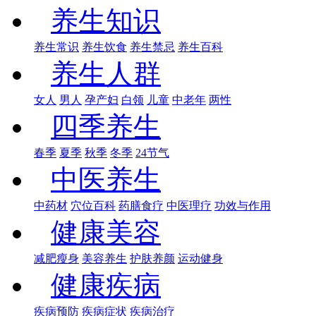
养生知识
养生常识
养生饮食
养生禁忌
养生百科
养生人群
女人
男人
孕产妇
白领
儿童
中老年
两性
四季养生
春季
夏季
秋季
冬季
24节气
中医养生
中药材
穴位百科
药膳食疗
中医理疗
功效与作用
健康美容
减肥瘦身
美容养生
护肤养颜
运动健身
健康疾病
疾病预防
疾病症状
疾病治疗