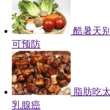
酷暑天别
可预防
脂肪吃
乳腺癌