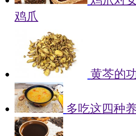
鸡爪
黄芩的
多吃这四种