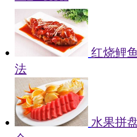
红烧鲤鱼
法
水果拼盘