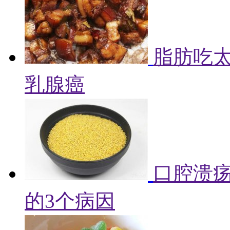
脂肪吃
乳腺癌
口腔溃
的3个病因