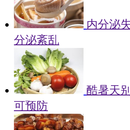
内分泌失
分泌紊乱
酷暑天别
可预防