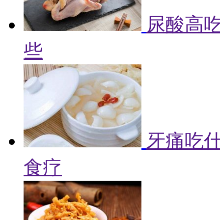
尿酸高吃
些
牙痛吃什
食疗