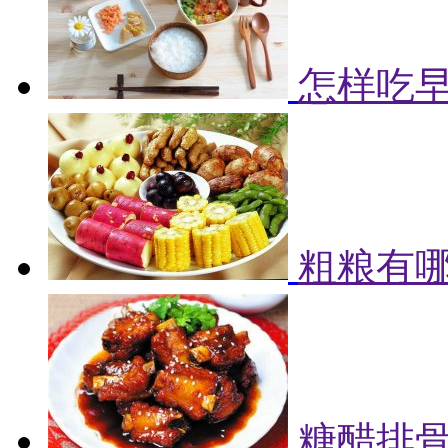
怎样吃早
粗粮有哪
糖醋排