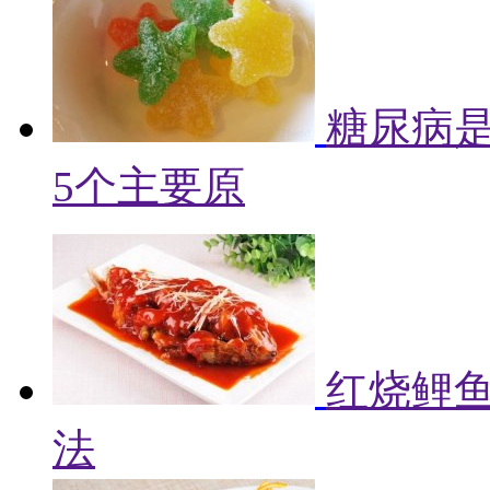
糖尿病
5个主要原
红烧鲤鱼
法