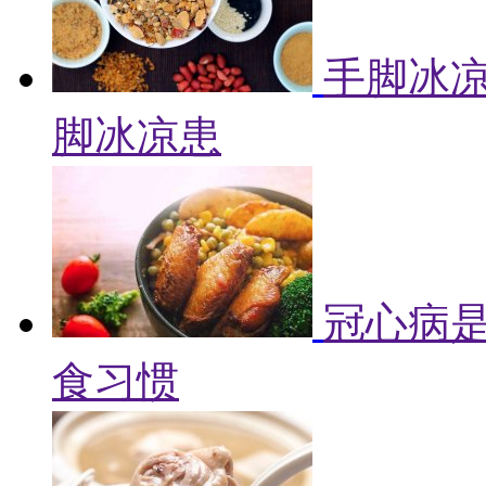
手脚冰凉
脚冰凉患
冠心病是
食习惯