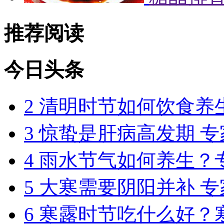
推荐阅读
今日头条
2
清明时节如何饮食养
3
惊蛰是肝病高发期 
4
雨水节气如何养生？
5
大寒需要阴阳并补 
6
寒露时节吃什么好？