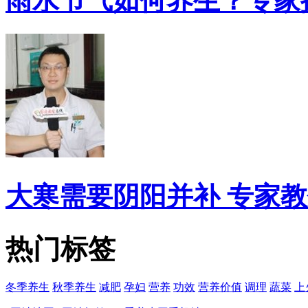
雨水节气如何养生？专家
大寒需要阴阳并补 专家
热门标签
冬季养生
秋季养生
减肥
孕妇
营养
功效
营养价值
调理
蔬菜
上