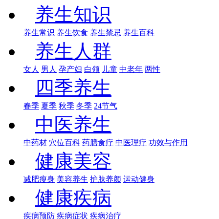
养生知识
养生常识
养生饮食
养生禁忌
养生百科
养生人群
女人
男人
孕产妇
白领
儿童
中老年
两性
四季养生
春季
夏季
秋季
冬季
24节气
中医养生
中药材
穴位百科
药膳食疗
中医理疗
功效与作用
健康美容
减肥瘦身
美容养生
护肤养颜
运动健身
健康疾病
疾病预防
疾病症状
疾病治疗