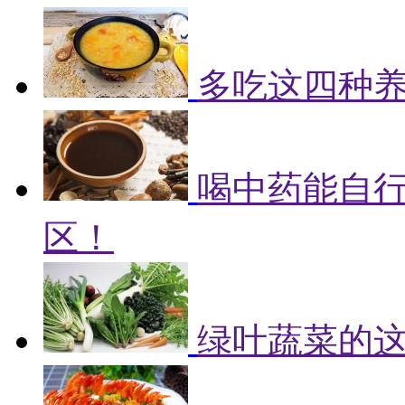
多吃这四种
喝中药能自
区！
绿叶蔬菜的