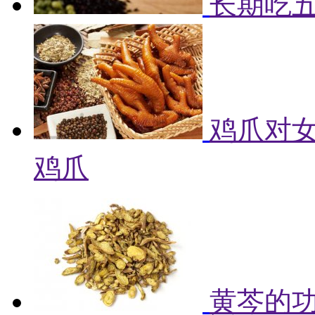
长期吃
鸡爪对女
鸡爪
黄芩的