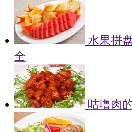
水果拼盘
全
咕噜肉的