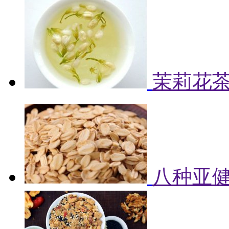
茉莉花
八种亚健