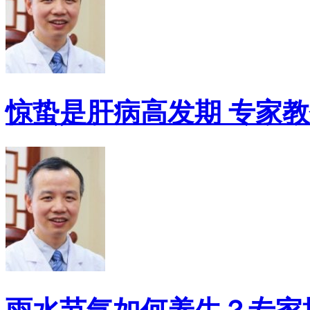
惊蛰是肝病高发期 专家