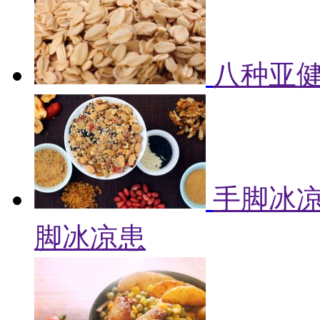
八种亚健
手脚冰凉
脚冰凉患