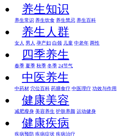
养生知识
养生常识
养生饮食
养生禁忌
养生百科
养生人群
女人
男人
孕产妇
白领
儿童
中老年
两性
四季养生
春季
夏季
秋季
冬季
24节气
中医养生
中药材
穴位百科
药膳食疗
中医理疗
功效与作用
健康美容
减肥瘦身
美容养生
护肤养颜
运动健身
健康疾病
疾病预防
疾病症状
疾病治疗