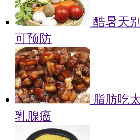
酷暑天别
可预防
脂肪吃
乳腺癌