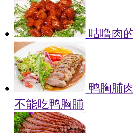
咕噜肉的
鸭胸脯肉
不能吃鸭胸脯