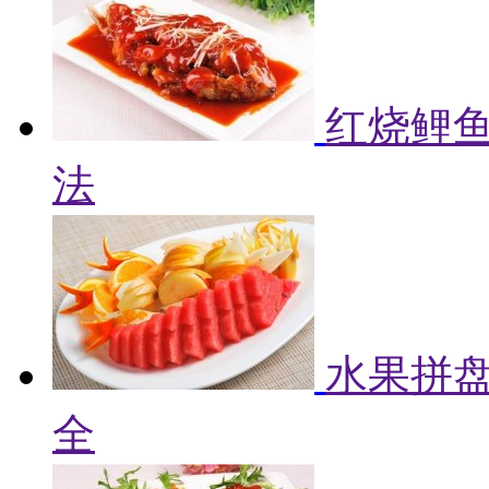
红烧鲤鱼
法
水果拼盘
全