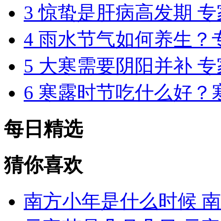
3
惊蛰是肝病高发期 
4
雨水节气如何养生？
5
大寒需要阴阳并补 
6
寒露时节吃什么好？
每日精选
猜你喜欢
南方小年是什么时候 