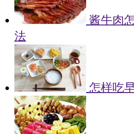
酱牛肉怎
法
怎样吃早