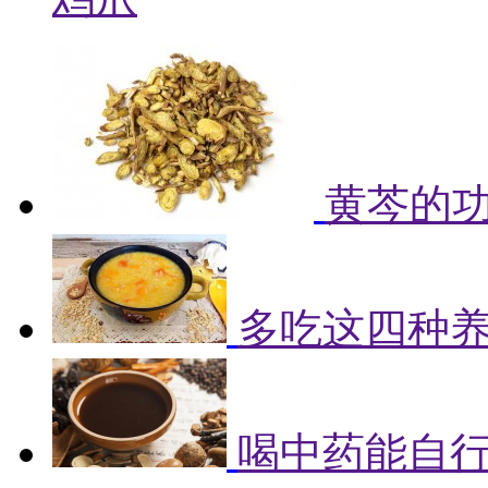
黄芩的
多吃这四种
喝中药能自