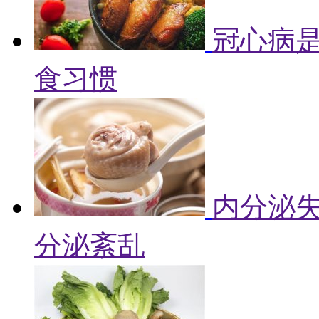
冠心病是
食习惯
内分泌失
分泌紊乱