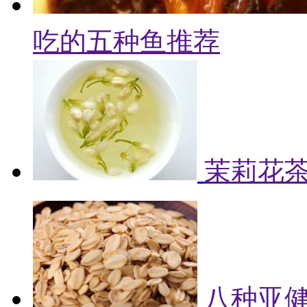
吃的五种鱼推荐
茉莉花
八种亚健