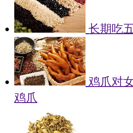
长期吃
鸡爪对女
鸡爪