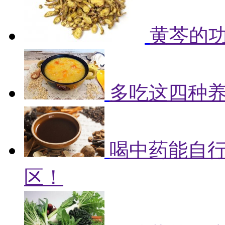
黄芩的
多吃这四种
喝中药能自
区！