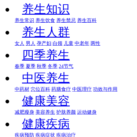
养生知识
养生常识
养生饮食
养生禁忌
养生百科
养生人群
女人
男人
孕产妇
白领
儿童
中老年
两性
四季养生
春季
夏季
秋季
冬季
24节气
中医养生
中药材
穴位百科
药膳食疗
中医理疗
功效与作用
健康美容
减肥瘦身
美容养生
护肤养颜
运动健身
健康疾病
疾病预防
疾病症状
疾病治疗