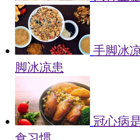
手脚冰凉
脚冰凉患
冠心病是
食习惯