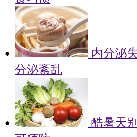
内分泌失
分泌紊乱
酷暑天别