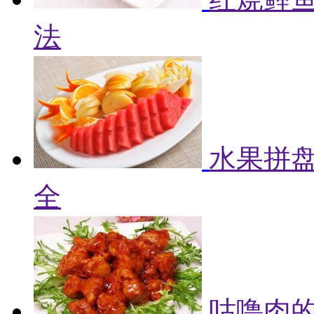
法
水果拼盘
全
咕噜肉的