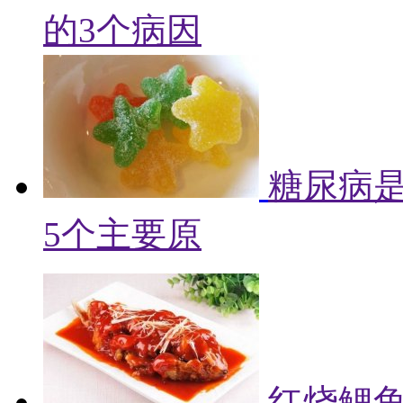
的3个病因
糖尿病
5个主要原
红烧鲤鱼