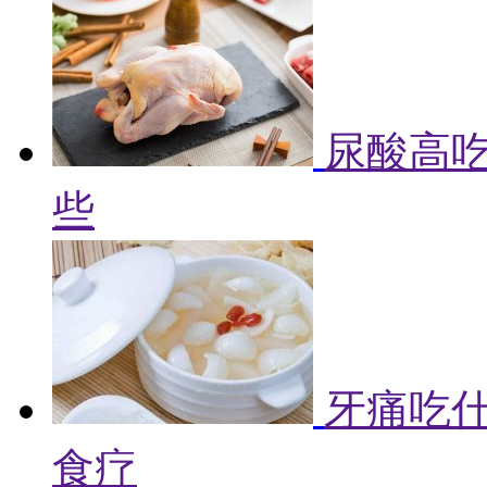
尿酸高吃
些
牙痛吃什
食疗