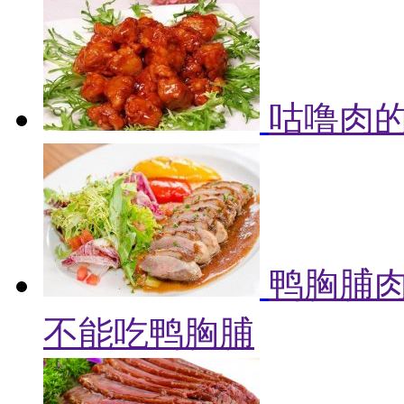
咕噜肉的
鸭胸脯肉
不能吃鸭胸脯