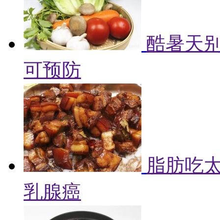
酷暑天别
可预防
脂肪吃
乳腺癌