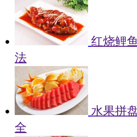
红烧鲤鱼
法
水果拼盘
全