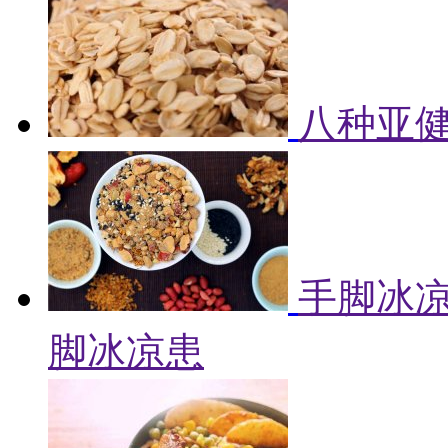
八种亚健
手脚冰凉
脚冰凉患