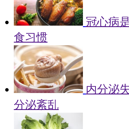
冠心病是
食习惯
内分泌失
分泌紊乱