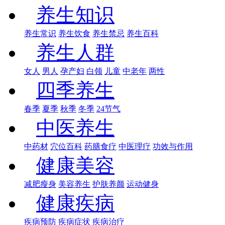
养生知识
养生常识
养生饮食
养生禁忌
养生百科
养生人群
女人
男人
孕产妇
白领
儿童
中老年
两性
四季养生
春季
夏季
秋季
冬季
24节气
中医养生
中药材
穴位百科
药膳食疗
中医理疗
功效与作用
健康美容
减肥瘦身
美容养生
护肤养颜
运动健身
健康疾病
疾病预防
疾病症状
疾病治疗