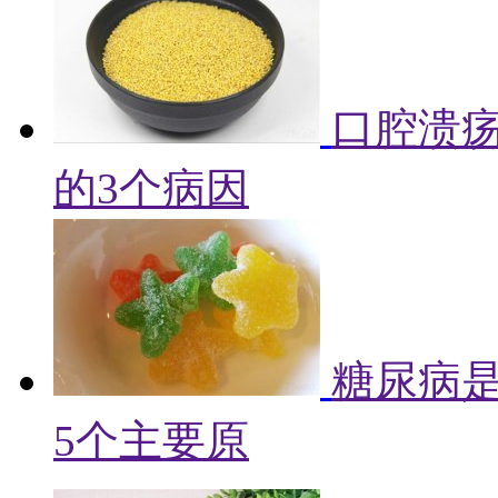
口腔溃
的3个病因
糖尿病
5个主要原