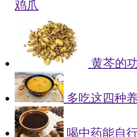
鸡爪
黄芩的
多吃这四种
喝中药能自