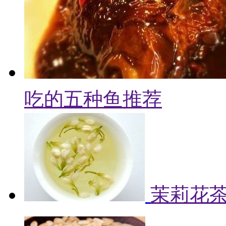
吃的五种鱼推荐
茉莉花