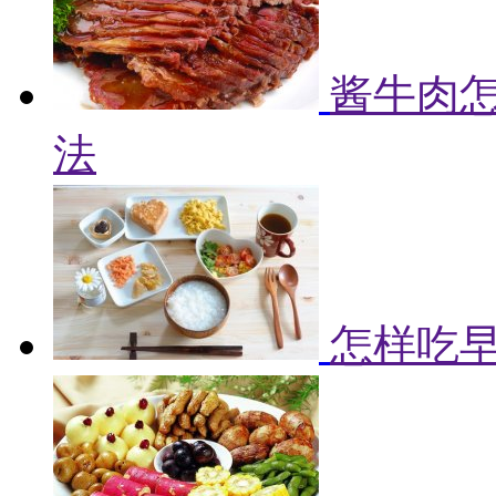
酱牛肉怎
法
怎样吃早