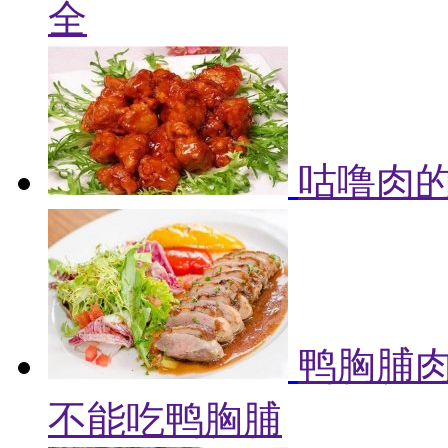
全
咕噜肉的
鸭胸脯肉
不能吃鸭胸脯