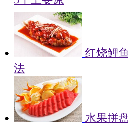
红烧鲤鱼
法
水果拼盘