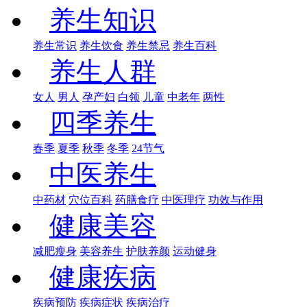
养生知识
养生常识
养生饮食
养生禁忌
养生百科
养生人群
女人
男人
孕产妇
白领
儿童
中老年
两性
四季养生
春季
夏季
秋季
冬季
24节气
中医养生
中药材
穴位百科
药膳食疗
中医理疗
功效与作用
健康美容
减肥瘦身
美容养生
护肤养颜
运动健身
健康疾病
疾病预防
疾病症状
疾病治疗