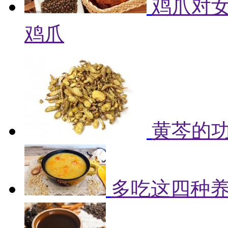
鸡爪对女
鸡爪
黄芩的
多吃这四种