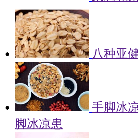
八种亚健
手脚冰凉
脚冰凉患