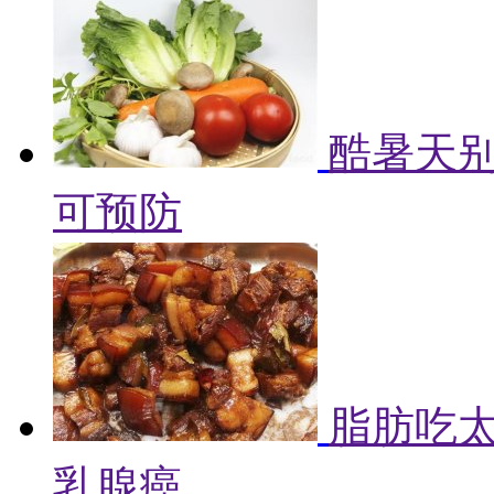
酷暑天别
可预防
脂肪吃
乳腺癌