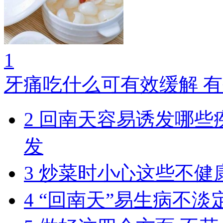
1
牙痛吃什么可有效缓解 
2
回南天容易诱发哪些
发
3
炒菜时小心这些不健
4
“回南天”易生病不淡