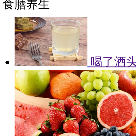
食膳养生
喝了酒头