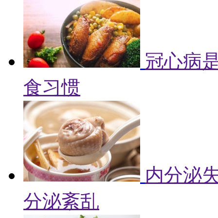
冠心病是
食习惯
内分泌失
分泌紊乱