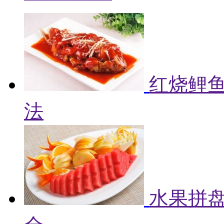
红烧鲤鱼
法
水果拼盘