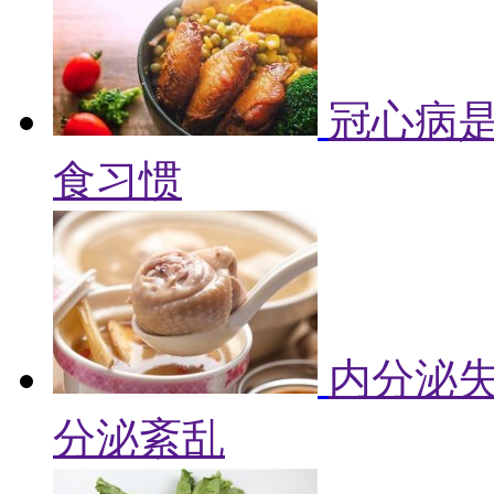
冠心病是
食习惯
内分泌失
分泌紊乱