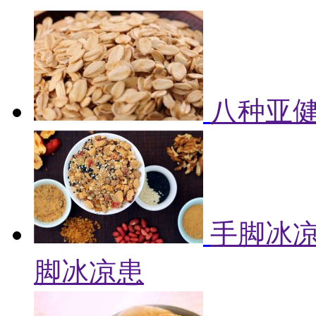
八种亚健
手脚冰凉
脚冰凉患