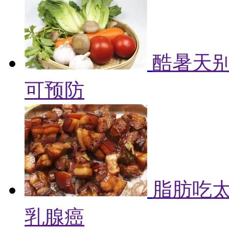
酷暑天别
可预防
脂肪吃
乳腺癌