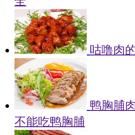
全
咕噜肉的
鸭胸脯肉
不能吃鸭胸脯