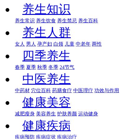
养生知识
养生常识
养生饮食
养生禁忌
养生百科
养生人群
女人
男人
孕产妇
白领
儿童
中老年
两性
四季养生
春季
夏季
秋季
冬季
24节气
中医养生
中药材
穴位百科
药膳食疗
中医理疗
功效与作用
健康美容
减肥瘦身
美容养生
护肤养颜
运动健身
健康疾病
疾病预防
疾病症状
疾病治疗