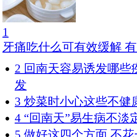
1
牙痛吃什么可有效缓解 
2
回南天容易诱发哪些
发
3
炒菜时小心这些不健
4
“回南天”易生病不淡
5
做好这四个方面 不