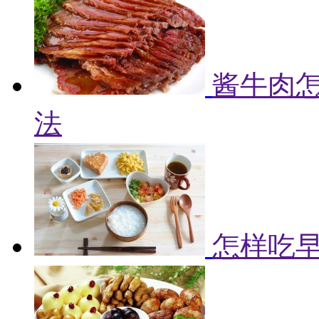
酱牛肉怎
法
怎样吃早