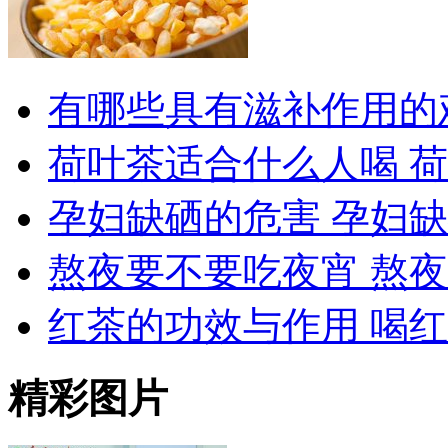
有哪些具有滋补作用的
荷叶茶适合什么人喝 
孕妇缺硒的危害 孕妇
熬夜要不要吃夜宵 熬
红茶的功效与作用 喝
精彩图片