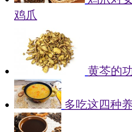
鸡爪
黄芩的
多吃这四种