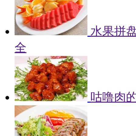
水果拼盘
全
咕噜肉的