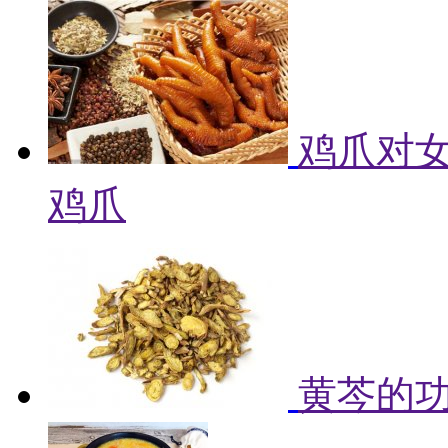
鸡爪对女
鸡爪
黄芩的