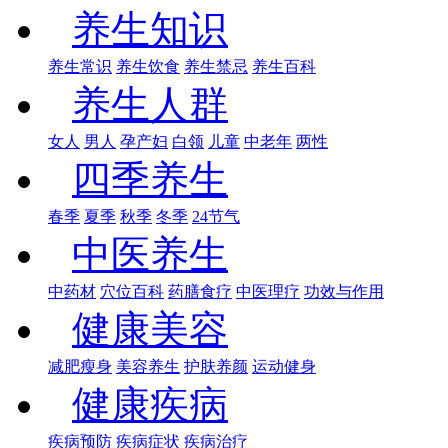
养生知识
养生常识
养生饮食
养生禁忌
养生百科
养生人群
女人
男人
孕产妇
白领
儿童
中老年
两性
四季养生
春季
夏季
秋季
冬季
24节气
中医养生
中药材
穴位百科
药膳食疗
中医理疗
功效与作用
健康美容
减肥瘦身
美容养生
护肤养颜
运动健身
健康疾病
疾病预防
疾病症状
疾病治疗