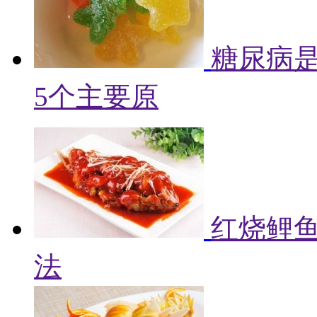
糖尿病
5个主要原
红烧鲤鱼
法