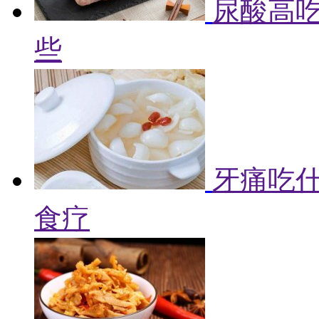
尿酸高吃
些
牙痛吃什
食疗