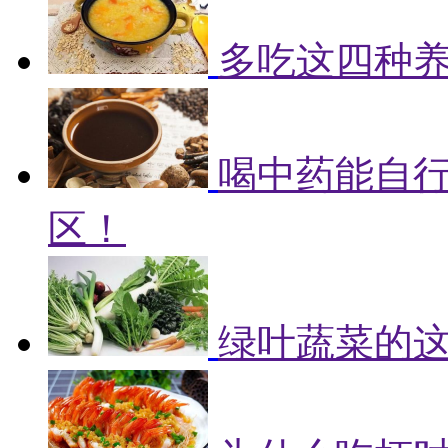
多吃这四种
喝中药能自
区！
绿叶蔬菜的