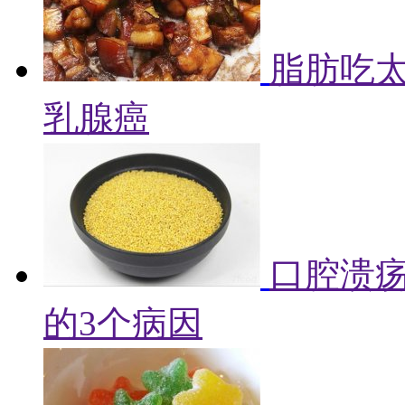
脂肪吃
乳腺癌
口腔溃
的3个病因