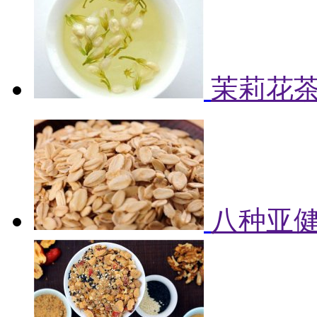
茉莉花
八种亚健