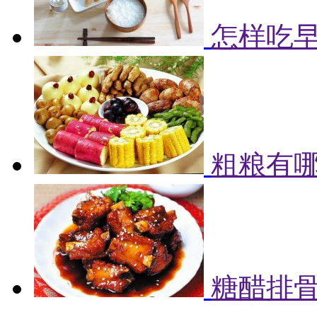
怎样吃早
粗粮有哪
糖醋排