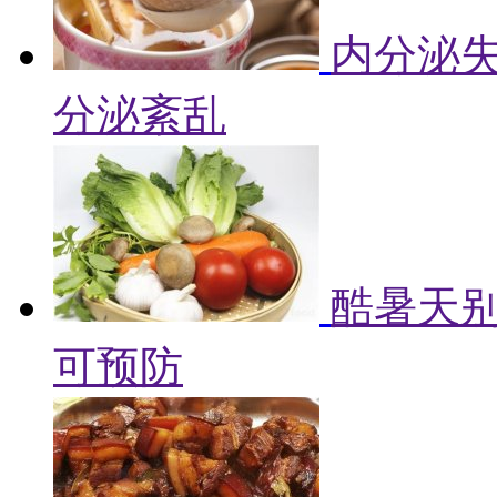
内分泌失
分泌紊乱
酷暑天别
可预防