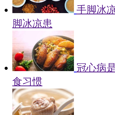
手脚冰凉
脚冰凉患
冠心病是
食习惯