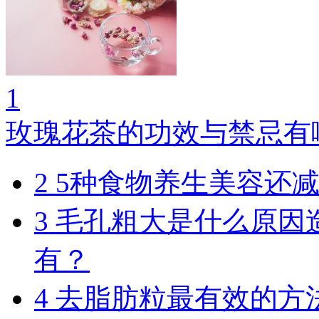
1
玫瑰花茶的功效与禁忌有
2
5种食物养生美容还
3
毛孔粗大是什么原因
有？
4
去脂肪粒最有效的方