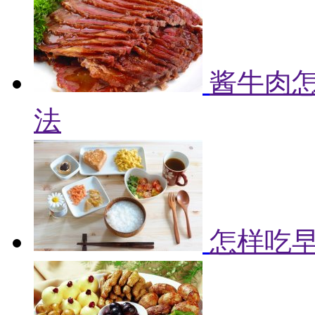
酱牛肉怎
法
怎样吃早