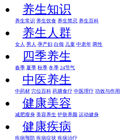
养生知识
养生常识
养生饮食
养生禁忌
养生百科
养生人群
女人
男人
孕产妇
白领
儿童
中老年
两性
四季养生
春季
夏季
秋季
冬季
24节气
中医养生
中药材
穴位百科
药膳食疗
中医理疗
功效与作用
健康美容
减肥瘦身
美容养生
护肤养颜
运动健身
健康疾病
疾病预防
疾病症状
疾病治疗