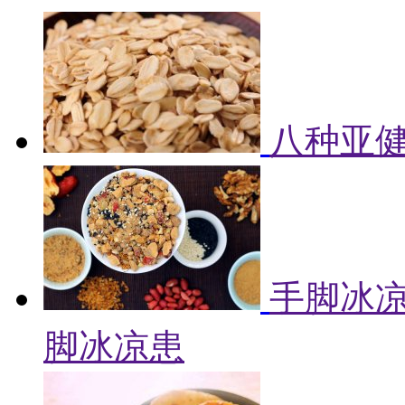
八种亚健
手脚冰凉
脚冰凉患