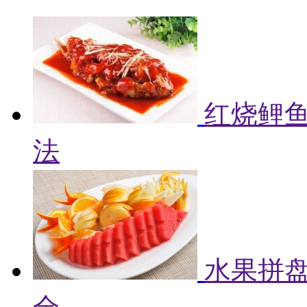
红烧鲤鱼
法
水果拼盘