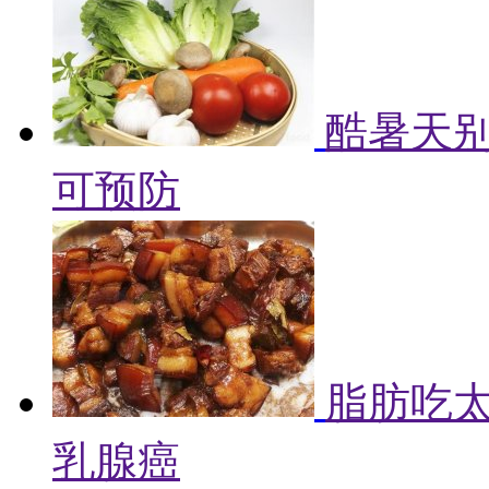
酷暑天别
可预防
脂肪吃
乳腺癌