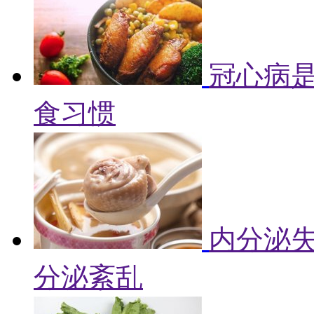
冠心病是
食习惯
内分泌失
分泌紊乱