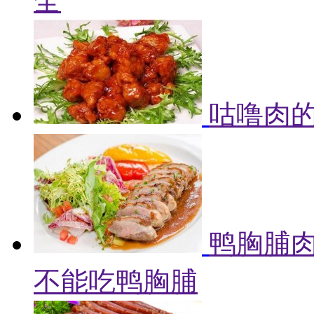
全
咕噜肉的
鸭胸脯肉
不能吃鸭胸脯