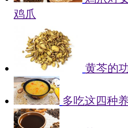
鸡爪
黄芩的
多吃这四种