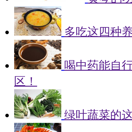
多吃这四种
喝中药能自
区！
绿叶蔬菜的