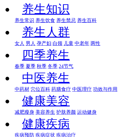
养生知识
养生常识
养生饮食
养生禁忌
养生百科
养生人群
女人
男人
孕产妇
白领
儿童
中老年
两性
四季养生
春季
夏季
秋季
冬季
24节气
中医养生
中药材
穴位百科
药膳食疗
中医理疗
功效与作用
健康美容
减肥瘦身
美容养生
护肤养颜
运动健身
健康疾病
疾病预防
疾病症状
疾病治疗