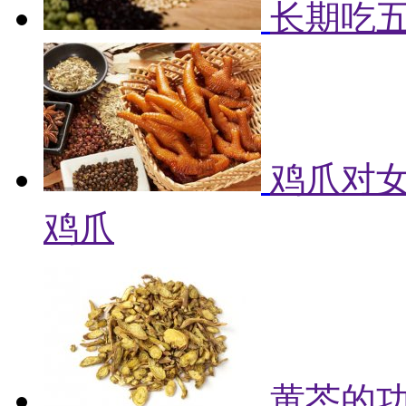
长期吃
鸡爪对女
鸡爪
黄芩的