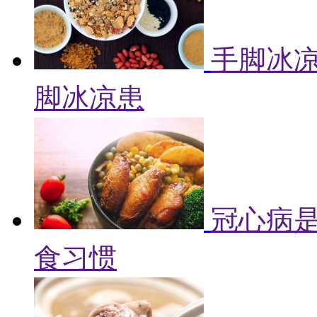
手脚冰凉
脚冰凉患
冠心病是
食习惯