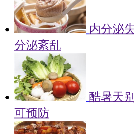
内分泌失
分泌紊乱
酷暑天别
可预防