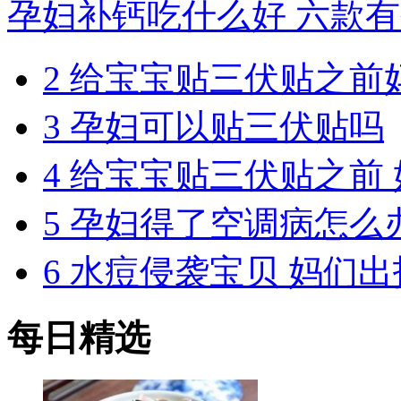
孕妇补钙吃什么好 六款
2
给宝宝贴三伏贴之前
3
孕妇可以贴三伏贴吗
4
给宝宝贴三伏贴之前
5
孕妇得了空调病怎么
6
水痘侵袭宝贝 妈们出
每日精选