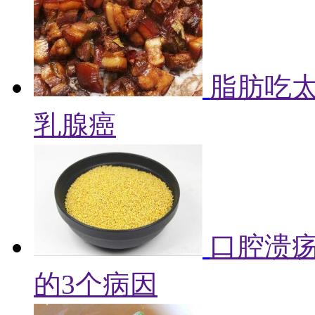
脂肪吃
乳腺癌
口腔溃
的3个病因