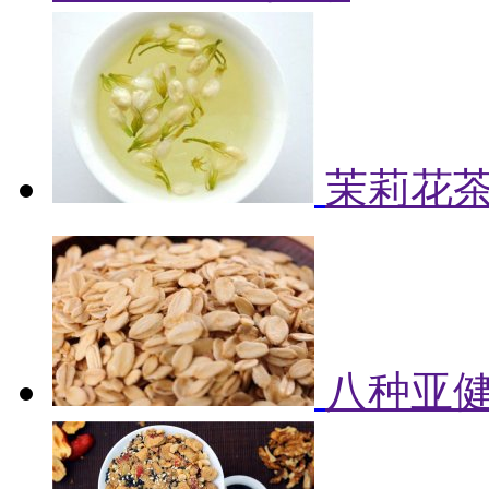
茉莉花
八种亚健