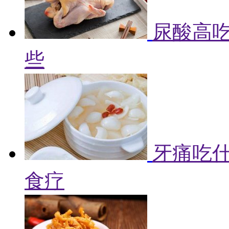
尿酸高吃
些
牙痛吃什
食疗