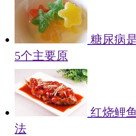
糖尿病
5个主要原
红烧鲤鱼
法