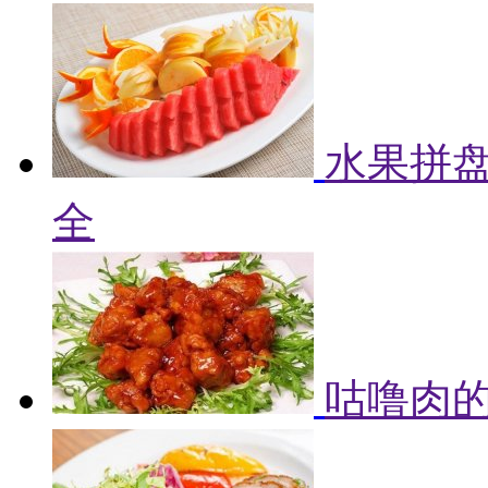
水果拼盘
全
咕噜肉的