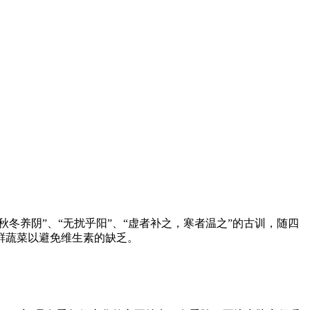
冬养阴”、“无扰乎阳”、“虚者补之，寒者温之”的古训，随四
鲜蔬菜以避免维生素的缺乏。