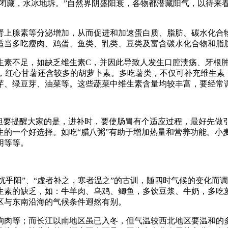
地闭藏，水冰地坼。”自然界阴盛阳衰，各物都潜藏阳气，以待来
肾上腺素等分泌增加，从而促进和加速蛋白质、脂肪、碳水化合
适当多吃瘦肉、鸡蛋、鱼类、乳类、豆类及富含碳水化合物和脂
生素不足，如缺乏维生素C，并因此导致人发生口腔溃疡、牙根
A，红心甘薯还含较多的胡萝卜素。多吃薯类，不仅可补充维生素
芽、绿豆芽、油菜等。这些蔬菜中维生素含量均较丰富，要经常
，但要提醒大家的是，进补时，要使肠胃有个适应过程，最好先做
生的一个好选择。如吃“腊八粥”有助于增加热量和营养功能。小
阴等等。
无扰乎阳”、“虚者补之，寒者温之”的古训，随四时气候的变化
生素的缺乏，如：牛羊肉、乌鸡、鲫鱼，多饮豆浆、牛奶，多吃
区与东南沿海的气候条件迥然有别。
狗肉等；而长江以南地区虽已入冬，但气温较西北地区要温和的