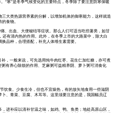
春。“寒”是冬季气候变化的主要特点，冬季除了要注意防寒保暖
物三大类热源营养素的分解，以增加机体的御寒能力，这样就造
肪的食物。
肿痛、出血、大便秘结等症状。那么人们可适当吃些薯类，如甘
，还有清内热的作用。此外，在冬季上市的大路菜中，除大白
调换品种，合理搭配，补充人体维生素需要。
引补，一般来说，可先选用炖牛肉红枣、花生仁加红糖，亦可煮
麦粥有养心除烦的作用、芝麻粥可益精养阴、萝卜粥可消食化
而调节饮食。少食生冷，但也不宜燥热，有的放矢地食用一些滋阴
萝卜、青菜、豆腐、木耳等。这里须要注意的是，我国幅员辽
多，进补应以清补甘温之味，如鸡、鸭、鱼类；地处高原山区，