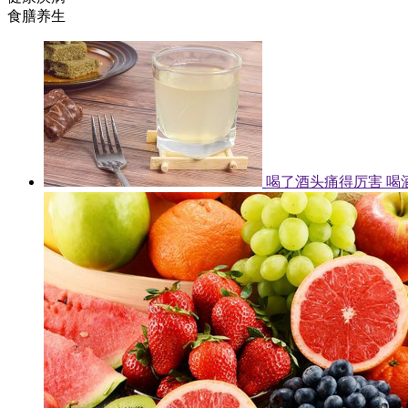
食膳养生
喝了酒头痛得厉害 喝