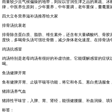
雨量较少且气候偏燥的地带，则应以甘润生津之品的果蔬、冰
律，中医养生原则，少年重养，中年重调，老年重保，耋耄重延
四大立冬营养滋补汤推荐给大家
排骨汤抗衰老
排骨除含蛋白质、脂肪、维生素外，还含有大量磷酸钙、骨胶原
度快，多喝骨头汤可强壮骨骼，减少身体老化速度。在排骨汤
鸡汤抗感冒
鸡汤特别是老母鸡汤有很好的补虚功效。它能缓解感冒的症状
喝。
鱼汤健脾开胃
鱼有健脾开胃、止咳平喘等功能，将它和冬瓜、葱白煮汤服食
猪蹄汤养气血
猪蹄性平味甘，入脾、胃、肾经，能强健腰腿、补血润燥、填
标签：