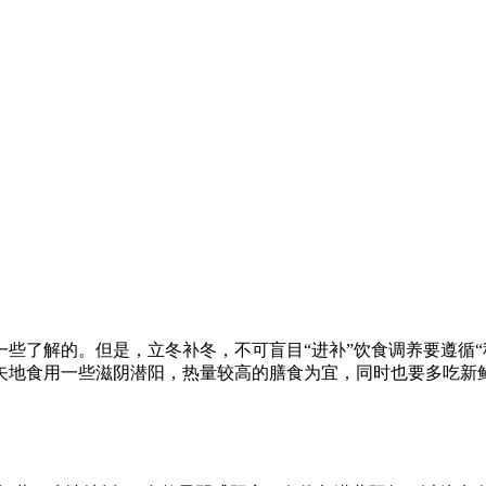
了解的。但是，立冬补冬，不可盲目“进补”饮食调养要遵循“秋
矢地食用一些滋阴潜阳，热量较高的膳食为宜，同时也要多吃新