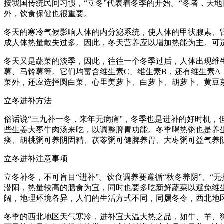
按我国传统民间习惯，“立冬”代表着冬季的开始。“冬者，天
外，饮食保健也很重要。
冬天的寒冷气候影响人体的内分泌系统，使人体的甲状腺素、
成人体热量散失过多。因此，冬天营养应以增加热能为主。可
冬天又是蔬菜的淡季，因此，往往一个冬季过后，人体出现维
薯、马铃薯等。它们均富含维生素C、维生素B，还有维生素
菜外，还应选择圆白菜、心里美萝卜、白萝卜、胡萝卜、黄豆
立冬进补方法
俗话说“三九补一冬，来年无病痛”，冬季也是进补的好时机
些生姜大枣牛肉汤来吃，以调整脾胃功能。冬季喝热粥也是养
痰、胡桃粥可养阴固精、茯苓粥可健脾养胃、大枣粥可益气养
立冬进补注意事项
立冬补冬，不可盲目“进补”。饮食调养要遵循“秋冬养阴”、“
潜阳，热量较高的膳食为宜，同时也要多吃新鲜蔬菜以避免维
阔，地理环境各异，人们的生活方式不同，同属冬令，西北地
冬季的西北地区天气寒冷，进补宜大温大热之品，如牛、羊、