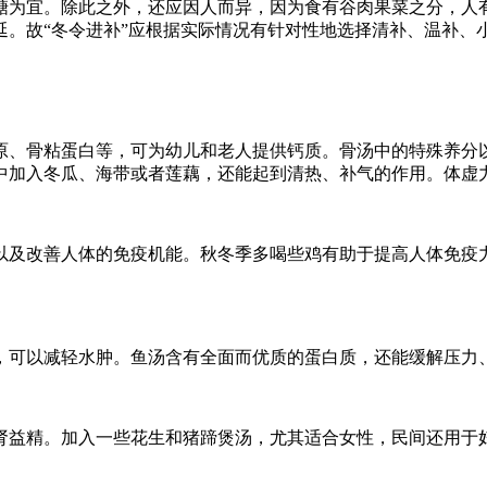
糖为宜。除此之外，还应因人而异，因为食有谷肉果菜之分，人
。故“冬令进补”应根据实际情况有针对性地选择清补、温补、小
、骨粘蛋白等，可为幼儿和老人提供钙质。骨汤中的特殊养分以
中加入冬瓜、海带或者莲藕，还能起到清热、补气的作用。体虚
以及改善人体的免疫机能。秋冬季多喝些鸡有助于提高人体免疫
，可以减轻水肿。鱼汤含有全面而优质的蛋白质，还能缓解压力
肾益精。加入一些花生和猪蹄煲汤，尤其适合女性，民间还用于