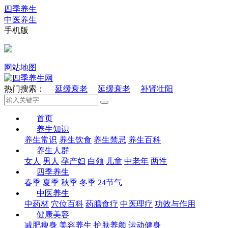
四季养生
中医养生
手机版
网站地图
热门搜索：
延缓衰老
延缓衰老
补肾壮阳
首页
养生知识
养生常识
养生饮食
养生禁忌
养生百科
养生人群
女人
男人
孕产妇
白领
儿童
中老年
两性
四季养生
春季
夏季
秋季
冬季
24节气
中医养生
中药材
穴位百科
药膳食疗
中医理疗
功效与作用
健康美容
减肥瘦身
美容养生
护肤养颜
运动健身