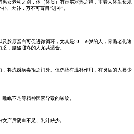
有男女老幼之别，体（体质）有虚实寒热之辩，本着人体生长规
补、大补，万不可盲目“进补”。
及胶原蛋白可促进微循环，尤其是50—59岁的人，骨骼老化速
力乏，腰酸腿疼的人尤其适合。
力，将流感病毒拒之门外。但鸡汤有温补作用，有炎症的人要少
、睡眠不足等精神因素导致的皱纹。
妇女产后阴血不足、乳汁缺少。