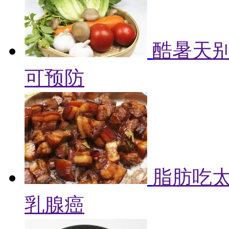
酷暑天别
可预防
脂肪吃
乳腺癌