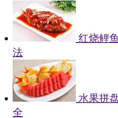
红烧鲤鱼
法
水果拼盘
全