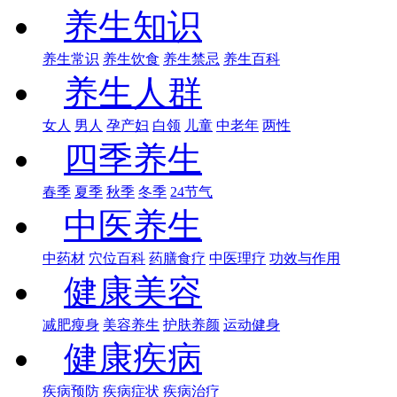
养生知识
养生常识
养生饮食
养生禁忌
养生百科
养生人群
女人
男人
孕产妇
白领
儿童
中老年
两性
四季养生
春季
夏季
秋季
冬季
24节气
中医养生
中药材
穴位百科
药膳食疗
中医理疗
功效与作用
健康美容
减肥瘦身
美容养生
护肤养颜
运动健身
健康疾病
疾病预防
疾病症状
疾病治疗