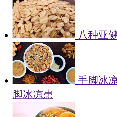
八种亚健
手脚冰凉
脚冰凉患