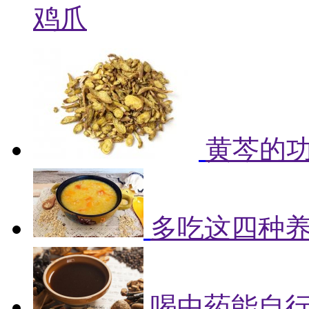
鸡爪
黄芩的
多吃这四种
喝中药能自