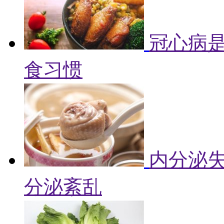
冠心病是
食习惯
内分泌失
分泌紊乱