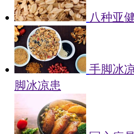
八种亚健
手脚冰凉
脚冰凉患