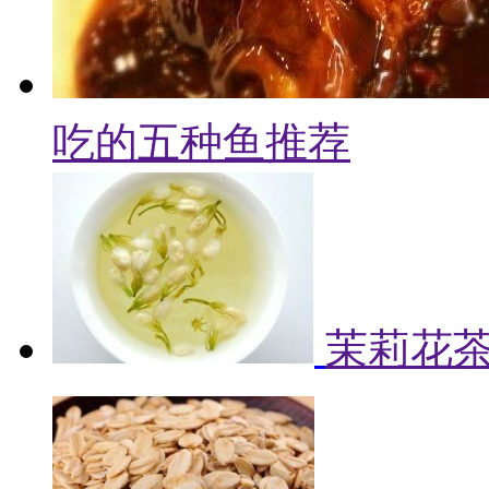
吃的五种鱼推荐
茉莉花