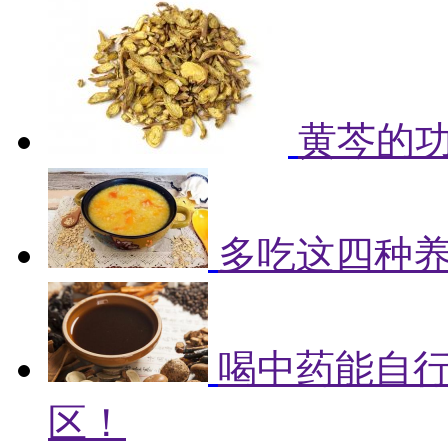
黄芩的
多吃这四种
喝中药能自
区！