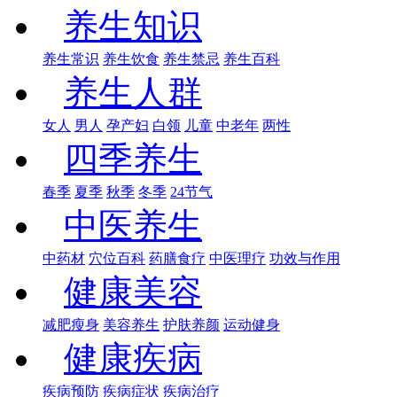
养生知识
养生常识
养生饮食
养生禁忌
养生百科
养生人群
女人
男人
孕产妇
白领
儿童
中老年
两性
四季养生
春季
夏季
秋季
冬季
24节气
中医养生
中药材
穴位百科
药膳食疗
中医理疗
功效与作用
健康美容
减肥瘦身
美容养生
护肤养颜
运动健身
健康疾病
疾病预防
疾病症状
疾病治疗