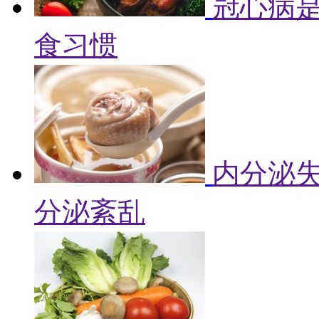
冠心病是
食习惯
内分泌失
分泌紊乱