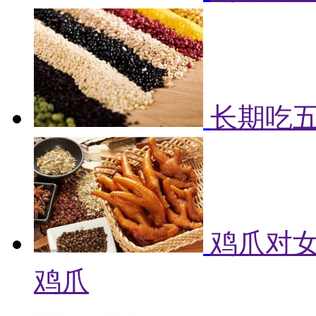
长期吃
鸡爪对女
鸡爪