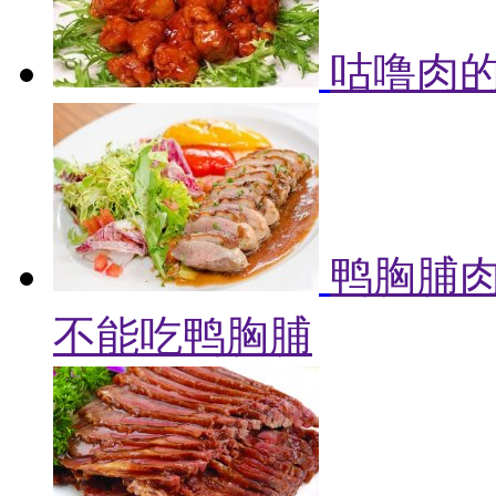
咕噜肉的
鸭胸脯肉
不能吃鸭胸脯