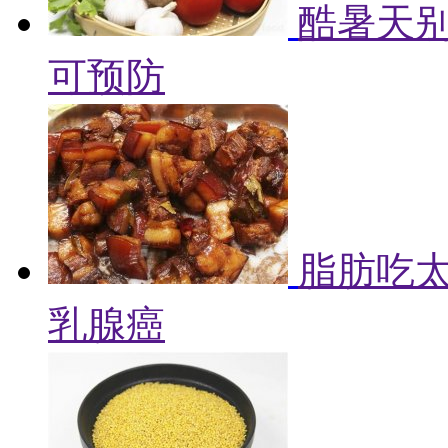
酷暑天别
可预防
脂肪吃
乳腺癌