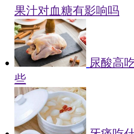
果汁对血糖有影响吗
尿酸高吃
些
牙痛吃什