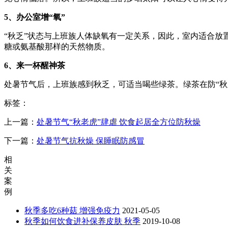
5、办公室增“氧”
“秋乏”状态与上班族人体缺氧有一定关系，因此，室内适合
糖或氨基酸那样的天然物质。
6、来一杯醒神茶
处暑节气后，上班族感到秋乏，可适当喝些绿茶。绿茶在防“秋
标签：
上一篇：
处暑节气“秋老虎”肆虐 饮食起居全方位防秋燥
下一篇：
处暑节气抗秋燥 保睡眠防感冒
相
关
案
例
秋季多吃6种菇 增强免疫力
2021-05-05
秋季如何饮食进补保养皮肤 秋季
2019-10-08