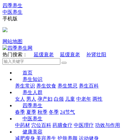
四季养生
中医养生
手机版
网站地图
热门搜索：
延缓衰老
延缓衰老
补肾壮阳
首页
养生知识
养生常识
养生饮食
养生禁忌
养生百科
养生人群
女人
男人
孕产妇
白领
儿童
中老年
两性
四季养生
春季
夏季
秋季
冬季
24节气
中医养生
中药材
穴位百科
药膳食疗
中医理疗
功效与作用
健康美容
减肥瘦身
美容养生
护肤养颜
运动健身