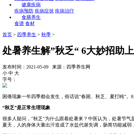
健康疾病
疾病预防
疾病症状
疾病治疗
食膳养生
食谱
食材
首页
>
四季养生
>
秋季
>
处暑养生解”秋乏“ 6大妙招助
发布时间：2021-05-09 来源：四季养生网
小
中
大
字号：
困倦现象一年四季都会发生，俗话说“春困、秋乏、夏打盹”。8
“秋乏”是正常生理现象
很多人疑问，"秋乏"为什么跟着处暑来？中医认为，处暑节气
夏天，人的身体大量出汗造成了水盐代谢失调，肠胃功能减弱