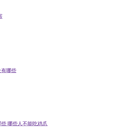
害
处有哪些
些 哪些人不能吃鸡爪