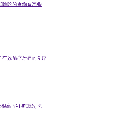
低嘌呤的食物有哪些
 有效治疗牙痛的食疗
很高 能不吃就别吃