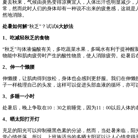
夏去秋来，气候由炎热变得凉爽宜人，人体出汗也明显减少，
常，然而此时人们的身体却有一种说不出来的疲惫感，这就是人
然地消除。
处暑如何解
“秋乏”？试试
6大妙法
1、吃减轻秋乏的食物
“秋乏”与体液偏酸有关，多吃蔬菜水果，多喝水有利于提神
物能中和肌肉疲劳时产生的酸性物质，使人消除疲劳。处暑后
2、伸一个懒腰
伸懒腰，让肌肉得到放松，身体也会感到更舒服。我们在伸懒
子一样梳理自己的头发，这样可以促进头部血液的循环，亦可
3、多睡一小时
处暑后，晚上争取在10：30之前睡觉，因为11：00以后人
4、晒太阳打开灯
充足的阳光可以抑制褪黑色素的分泌，然而，当处暑来临，阳
觉心情低落。所以，上班族适当的多晒太阳可以让人心情变得