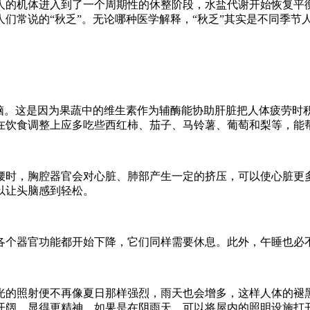
人的机体进入到了一个周期性的休整阶段，水盐代谢开始恢复平
们常说的“秋乏”。无论哪种医学解释，“秋乏”其实是不同季节
醒脑。这是因为果蔬中的维生素作为辅酶能协助肝脏把人体疲劳时
在饮食调整上应多吃些西红柿、茄子、马铃薯、葡萄和梨等，能
腰时，胸腔器官会对心脏、肺部产生一定的挤压，可以使心脏更
以让头脑感到轻松。
体的各个器官功能都开始下降，它们同样需要休息。此外，午睡也必
光的照射便不再像夏日那样强烈，雨天也会增多，这样人体的褪
开阔，显得更精神。如果是在阴雨天，可以将屋内的照明设施打