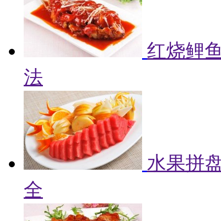
红烧鲤鱼
法
水果拼盘
全