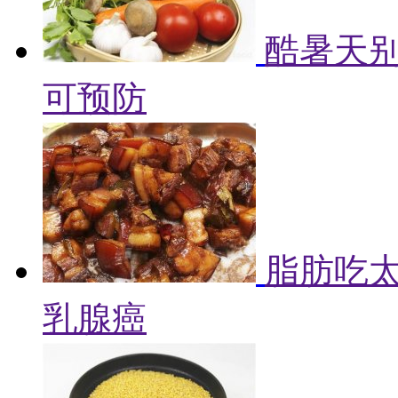
酷暑天别
可预防
脂肪吃
乳腺癌