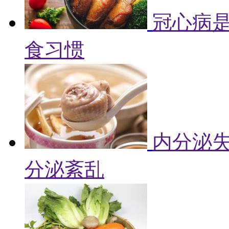
冠心病是
食习惯
内分泌失
分泌紊乱