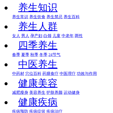
养生知识
养生常识
养生饮食
养生禁忌
养生百科
养生人群
女人
男人
孕产妇
白领
儿童
中老年
两性
四季养生
春季
夏季
秋季
冬季
24节气
中医养生
中药材
穴位百科
药膳食疗
中医理疗
功效与作用
健康美容
减肥瘦身
美容养生
护肤养颜
运动健身
健康疾病
疾病预防
疾病症状
疾病治疗