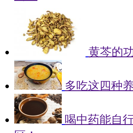
黄芩的
多吃这四种
喝中药能自