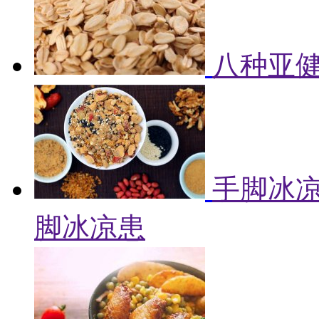
八种亚健
手脚冰凉
脚冰凉患