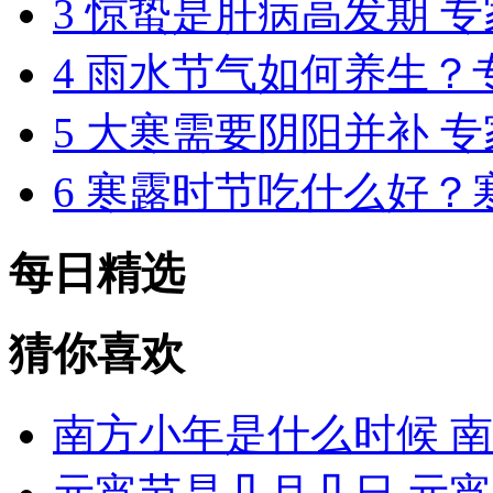
3
惊蛰是肝病高发期 
4
雨水节气如何养生？
5
大寒需要阴阳并补 
6
寒露时节吃什么好？
每日精选
猜你喜欢
南方小年是什么时候 