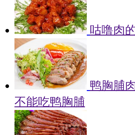
咕噜肉的
鸭胸脯肉
不能吃鸭胸脯