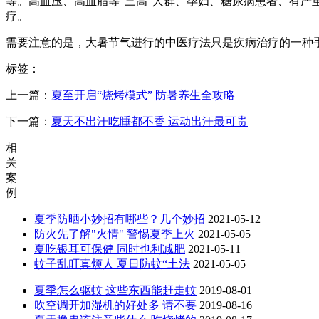
等。高血压、高血脂等“三高”人群、孕妇、糖尿病患者、有
疗。
需要注意的是，大暑节气进行的中医疗法只是疾病治疗的一种
标签：
上一篇：
夏至开启“烧烤模式” 防暑养生全攻略
下一篇：
夏天不出汗吃睡都不香 运动出汗最可贵
相
关
案
例
夏季防晒小妙招有哪些？几个妙招
2021-05-12
防火先了解"火情" 警惕夏季上火
2021-05-05
夏吃银耳可保健 同时也利减肥
2021-05-11
蚊子乱叮真烦人 夏日防蚊“土法
2021-05-05
夏季怎么驱蚊 这些东西能赶走蚊
2019-08-01
吹空调开加湿机的好处多 请不要
2019-08-16