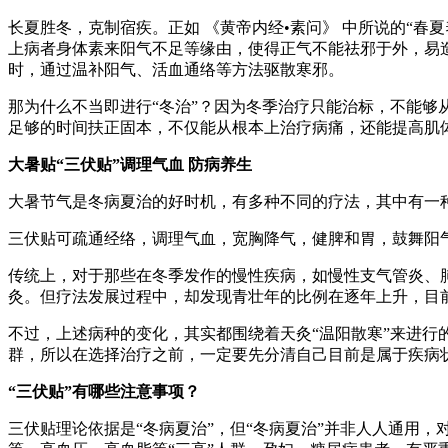
长夏胜冬，克制宿疾。正如 《黄帝内经•素问》 中所说的“
上病者身体素来阳气不足等缘由，使得正气不能祛邪于外，易造
时，通过温补阳气、活血通络等方法驱散寒邪。
那为什么不当即进行“冬治”？因为冬季治疗只能治标，不能
足够的时间扶正固本，不仅能从根本上治疗病痛，还能提高肌体
大暑贴“三伏贴”调理气血 防病养生
大暑节气是冬病夏治的好时机，有多种不同的疗法，其中有一种
三伏贴可疏通经络，调理气血，宽胸降气，健脾和胃，鼓舞阳
传统上，对于那些在冬季发作的慢性疾病，如慢性支气管炎、
灸。但疗法发展过程中，却发现青壮年的比例在逐年上升，目前
不过，上述病种的变化，其实都围绕着天灸“温阳散寒”来进行
群，所以在选择治疗之前，一定要先分清自己目前是属于疾病
“三伏贴”有哪些注意事项？
三伏贴理论依据是“冬病夏治”，但“冬病夏治”并非人人通用