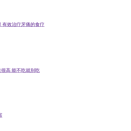
 有效治疗牙痛的食疗
很高 能不吃就别吃
害