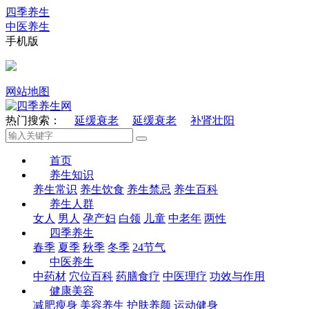
四季养生
中医养生
手机版
网站地图
热门搜索：
延缓衰老
延缓衰老
补肾壮阳
首页
养生知识
养生常识
养生饮食
养生禁忌
养生百科
养生人群
女人
男人
孕产妇
白领
儿童
中老年
两性
四季养生
春季
夏季
秋季
冬季
24节气
中医养生
中药材
穴位百科
药膳食疗
中医理疗
功效与作用
健康美容
减肥瘦身
美容养生
护肤养颜
运动健身