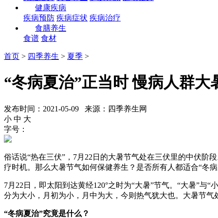
健康疾病
疾病预防
疾病症状
疾病治疗
食膳养生
食谱
食材
首页
>
四季养生
>
夏季
>
“冬病夏治”正当时 慢病人群大
发布时间：2021-05-09 来源：四季养生网
小
中
大
字号：
俗话说“热在三伏”，7月22日的大暑节气处在三伏里的中伏
疗时机。那么大暑节气如何保健养生？是否所有人都适合“冬病
7月22日，即太阳到达黄经120°之时为“大暑”节气。“大暑
分为大小，月初为小，月中为大，今则热气犹大也。大暑节气
“冬病夏治”究竟是什么？