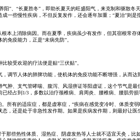
春夏养阳”、“长夏胜冬”，即助长夏天的旺盛阳气，来克制和驱散
成一些慢性疾病，不但反复发作，还会逐年加重；“夏治”则是指
够从根本上消除病因。而在夏季，疾病虽少有发作，但其宿根常存
的免疫能力，正是“未病先防”。
比较受欢迎的疗法便是贴“三伏贴”。
气，调节人体的肺脾功能，使机体的免疫功能不断增强，从而达
肺气肿、支气管哮喘、腹泻、风湿痹证等阳虚证，这个节气是最
已经占到1/3，多数以治疗颈椎病、肩周炎、腰椎病、腰肌劳
的。所有的适应症，都是虚寒症，“疾病在感觉变冷时、体质变弱
状态，还是处于非急性发作期。如果是疾病发作期，则最好让医
，对于那些热性体质、湿热症、阴虚发热等人士就不适宜天灸，比