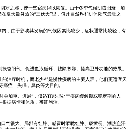
冬天阴寒之邪，使一些宿疾得以恢复。由于冬季气候阴盛阳衰，加
在夏天最炎热的“三伏天”里，值此自然界和机体阳气最旺之
体内，由于影响其发病的气候因素比较少，症状通常比较轻，有
到振奋阳气、促进血液循环、祛除寒邪、提高卫外功能的效果。
佳的治疗时机，而老少都是慢性疾病的主要人群，他们更适宜天
损等痛症，失眠，鼻炎等为目的。
时会加重、进展”，仅适宜那些处于疾病缓解期或稳定期的人
生根据病情和体质，辨证施治。
如口气很大、局部有红肿、感冒时喉咙红肿、痰黄稠、潮热盗汗