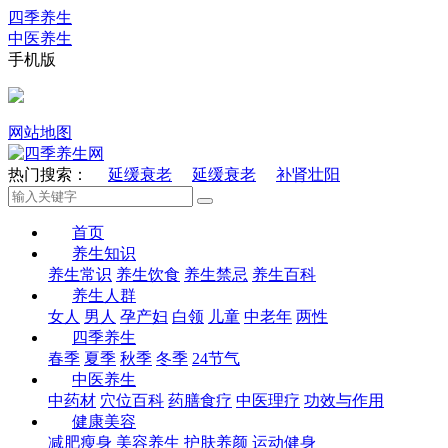
四季养生
中医养生
手机版
网站地图
热门搜索：
延缓衰老
延缓衰老
补肾壮阳
首页
养生知识
养生常识
养生饮食
养生禁忌
养生百科
养生人群
女人
男人
孕产妇
白领
儿童
中老年
两性
四季养生
春季
夏季
秋季
冬季
24节气
中医养生
中药材
穴位百科
药膳食疗
中医理疗
功效与作用
健康美容
减肥瘦身
美容养生
护肤养颜
运动健身