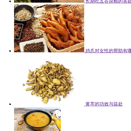
长期吃五谷杂粮的害
鸡爪对女性的帮助有哪
黄芩的功效与益处