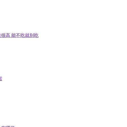
很高 能不吃就别吃
害