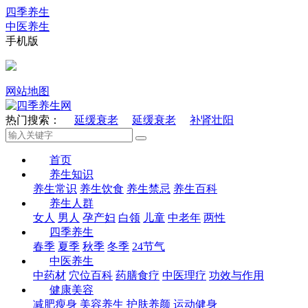
四季养生
中医养生
手机版
网站地图
热门搜索：
延缓衰老
延缓衰老
补肾壮阳
首页
养生知识
养生常识
养生饮食
养生禁忌
养生百科
养生人群
女人
男人
孕产妇
白领
儿童
中老年
两性
四季养生
春季
夏季
秋季
冬季
24节气
中医养生
中药材
穴位百科
药膳食疗
中医理疗
功效与作用
健康美容
减肥瘦身
美容养生
护肤养颜
运动健身