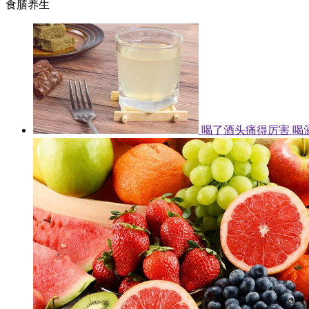
食膳养生
喝了酒头痛得厉害 喝