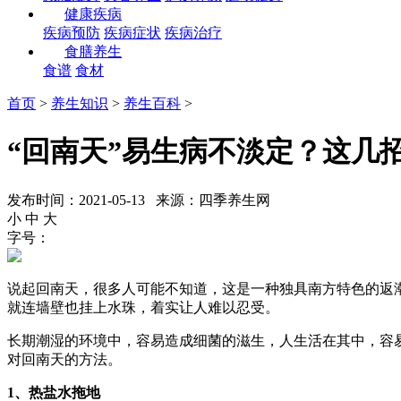
健康疾病
疾病预防
疾病症状
疾病治疗
食膳养生
食谱
食材
首页
>
养生知识
>
养生百科
>
“回南天”易生病不淡定？这几
发布时间：2021-05-13 来源：四季养生网
小
中
大
字号：
说起回南天，很多人可能不知道，这是一种独具南方特色的返
就连墙壁也挂上水珠，着实让人难以忍受。
长期潮湿的环境中，容易造成细菌的滋生，人生活在其中，容
对回南天的方法。
1、热盐水拖地