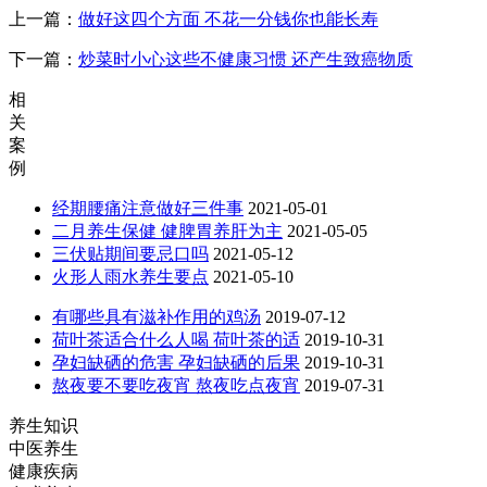
上一篇：
做好这四个方面 不花一分钱你也能长寿
下一篇：
炒菜时小心这些不健康习惯 还产生致癌物质
相
关
案
例
经期腰痛注意做好三件事
2021-05-01
二月养生保健 健脾胃养肝为主
2021-05-05
三伏贴期间要忌口吗
2021-05-12
火形人雨水养生要点
2021-05-10
有哪些具有滋补作用的鸡汤
2019-07-12
荷叶茶适合什么人喝 荷叶茶的适
2019-10-31
孕妇缺硒的危害 孕妇缺硒的后果
2019-10-31
熬夜要不要吃夜宵 熬夜吃点夜宵
2019-07-31
养生知识
中医养生
健康疾病