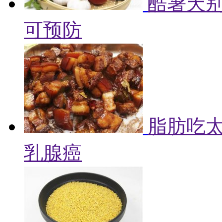
酷暑天别
可预防
脂肪吃
乳腺癌