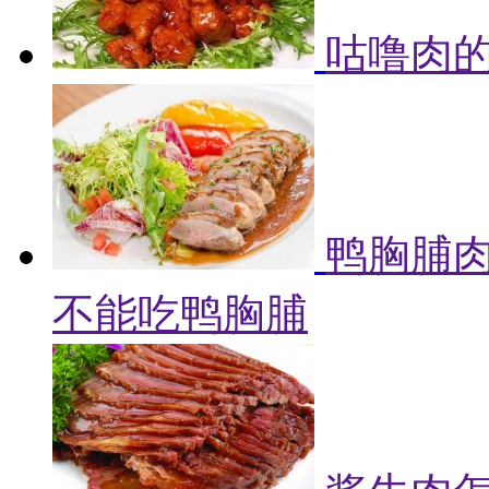
咕噜肉的
鸭胸脯肉
不能吃鸭胸脯