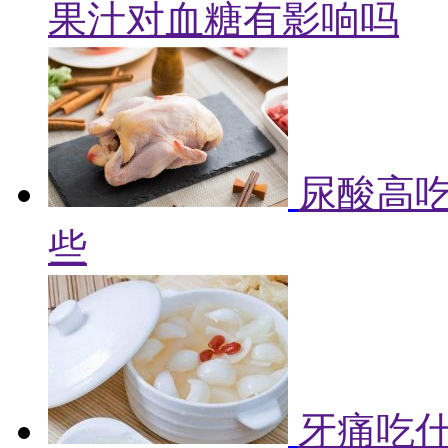
果汁对血糖有影响吗
尿酸高吃
些
牙痛吃什