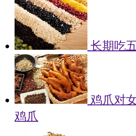
长期吃
鸡爪对女
鸡爪