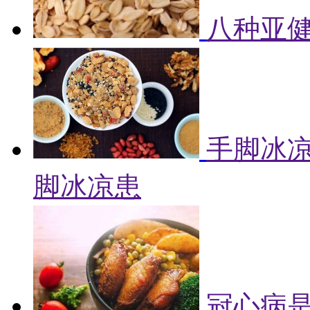
八种亚健
手脚冰凉
脚冰凉患
冠心病是