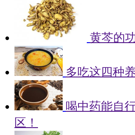
黄芩的
多吃这四种
喝中药能自
区！