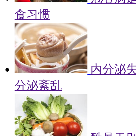
食习惯
内分泌失
分泌紊乱