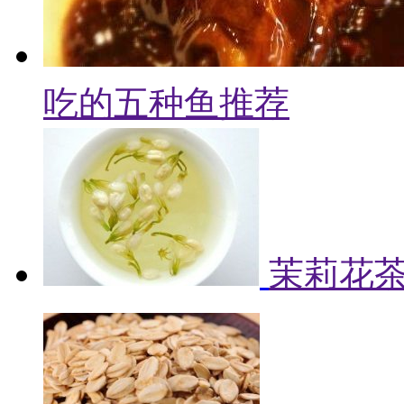
吃的五种鱼推荐
茉莉花