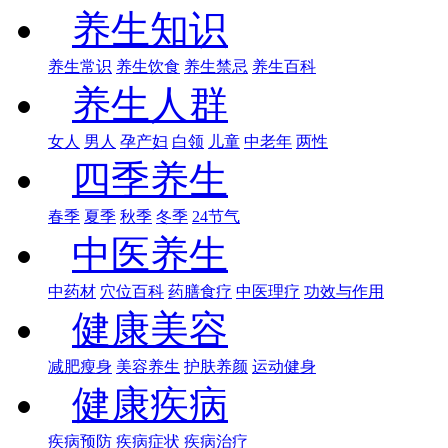
养生知识
养生常识
养生饮食
养生禁忌
养生百科
养生人群
女人
男人
孕产妇
白领
儿童
中老年
两性
四季养生
春季
夏季
秋季
冬季
24节气
中医养生
中药材
穴位百科
药膳食疗
中医理疗
功效与作用
健康美容
减肥瘦身
美容养生
护肤养颜
运动健身
健康疾病
疾病预防
疾病症状
疾病治疗