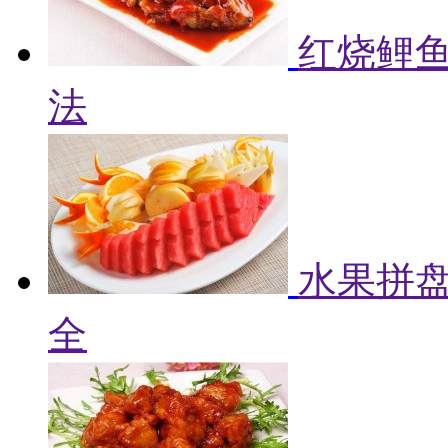
红烧鲤鱼
法
水果拼盘
全