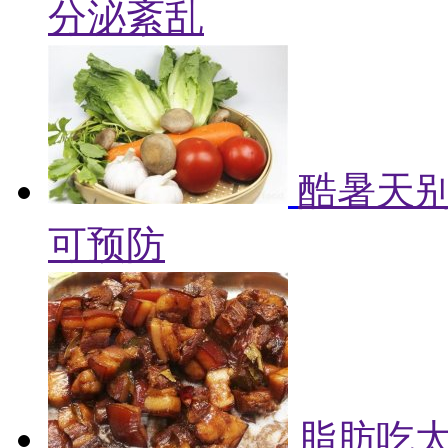
分泌紊乱
酷暑天别
可预防
脂肪吃