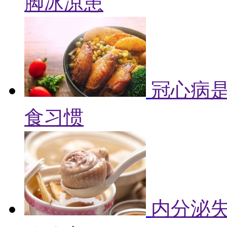
脚冰凉患
冠心病是
食习惯
内分泌失