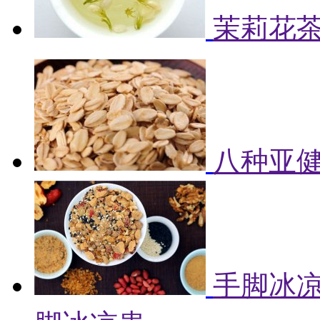
茉莉花
八种亚健
手脚冰凉