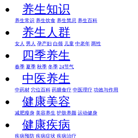
养生知识
养生常识
养生饮食
养生禁忌
养生百科
养生人群
女人
男人
孕产妇
白领
儿童
中老年
两性
四季养生
春季
夏季
秋季
冬季
24节气
中医养生
中药材
穴位百科
药膳食疗
中医理疗
功效与作用
健康美容
减肥瘦身
美容养生
护肤养颜
运动健身
健康疾病
疾病预防
疾病症状
疾病治疗