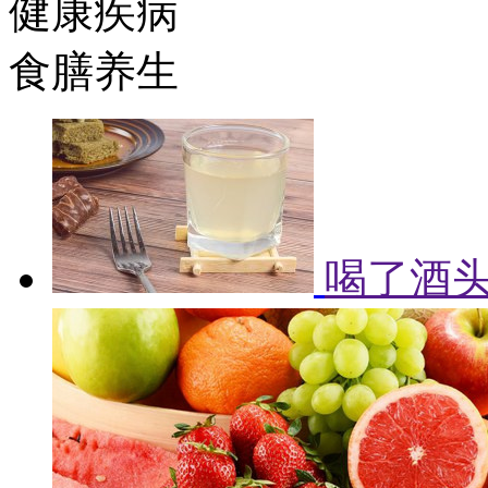
健康疾病
食膳养生
喝了酒头