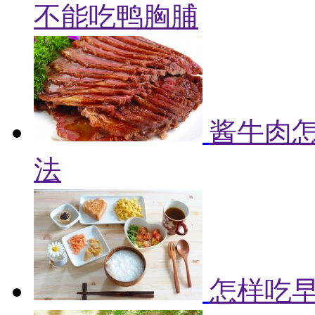
不能吃鸭胸脯
酱牛肉怎
法
怎样吃早