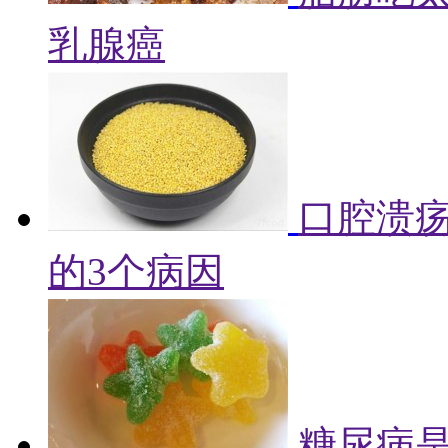
乳腺癌
口腔溃
的3个病因
糖尿病