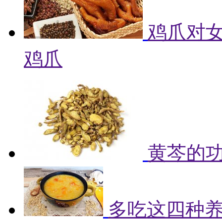
鸡爪对女
鸡爪
黄芩的
多吃这四种