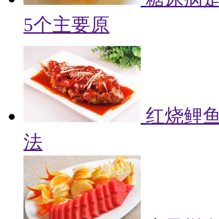
5个主要原
红烧鲤鱼
法