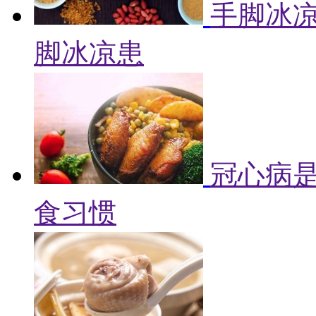
手脚冰凉
脚冰凉患
冠心病是
食习惯