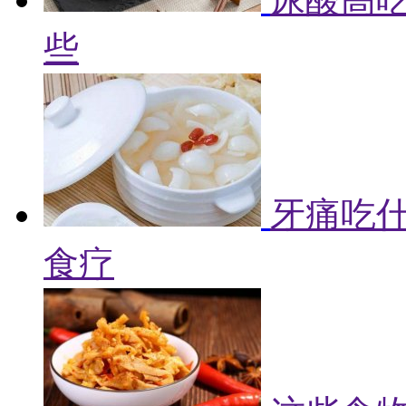
些
牙痛吃什
食疗