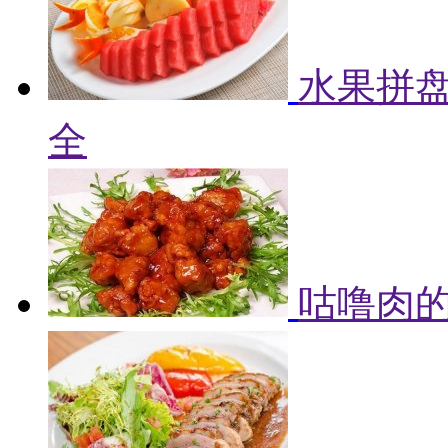
水果拼盘
全
咕噜肉的