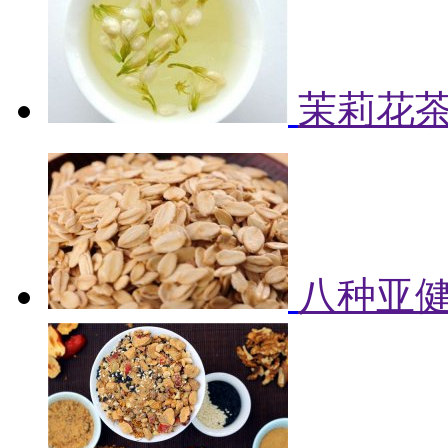
茉莉花
八种亚健