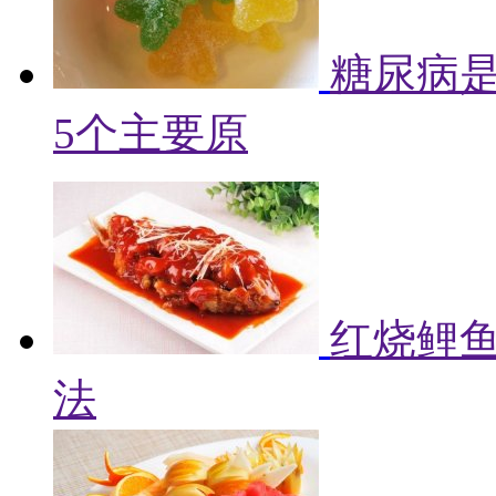
糖尿病
5个主要原
红烧鲤鱼
法