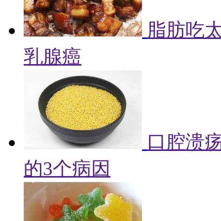
脂肪吃
乳腺癌
口腔溃
的3个病因