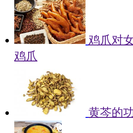
鸡爪对女
鸡爪
黄芩的