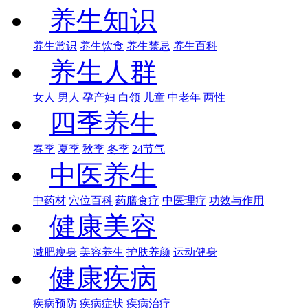
养生知识
养生常识
养生饮食
养生禁忌
养生百科
养生人群
女人
男人
孕产妇
白领
儿童
中老年
两性
四季养生
春季
夏季
秋季
冬季
24节气
中医养生
中药材
穴位百科
药膳食疗
中医理疗
功效与作用
健康美容
减肥瘦身
美容养生
护肤养颜
运动健身
健康疾病
疾病预防
疾病症状
疾病治疗