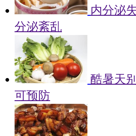
内分泌失
分泌紊乱
酷暑天别
可预防