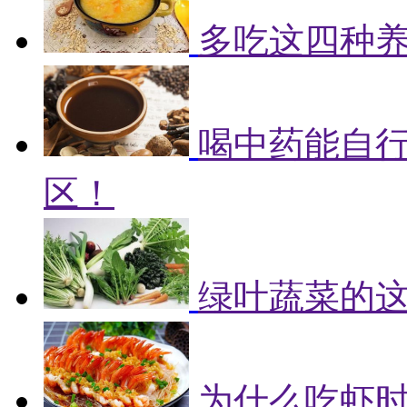
多吃这四种
喝中药能自
区！
绿叶蔬菜的
为什么吃虾