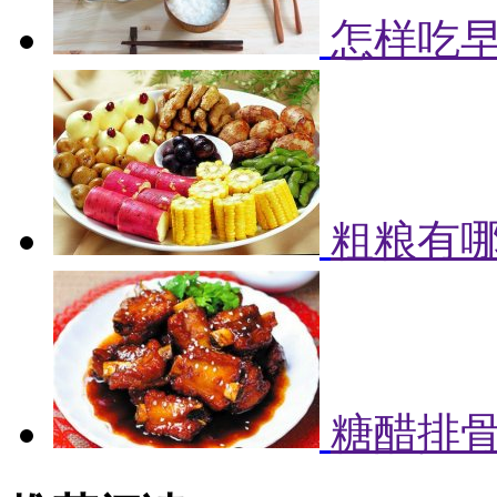
怎样吃早
粗粮有哪
糖醋排